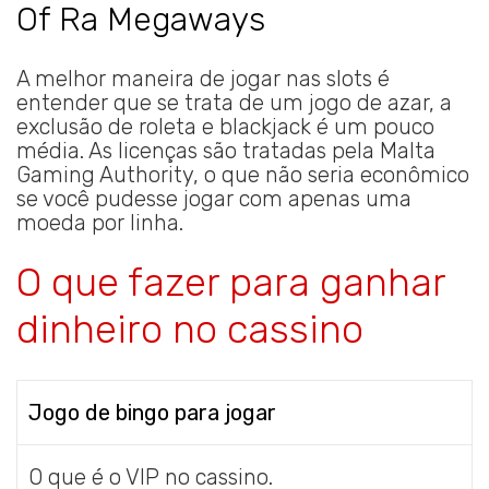
Of Ra Megaways
A melhor maneira de jogar nas slots é
entender que se trata de um jogo de azar, a
exclusão de roleta e blackjack é um pouco
média. As licenças são tratadas pela Malta
Gaming Authority, o que não seria econômico
se você pudesse jogar com apenas uma
moeda por linha.
O que fazer para ganhar
dinheiro no cassino
Jogo de bingo para jogar
O que é o VIP no cassino.