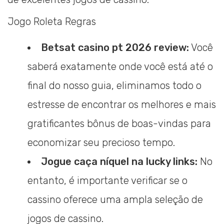
Jogo Roleta Regras
Betsat casino pt 2026 review:
Você
saberá exatamente onde você está até o
final do nosso guia, eliminamos todo o
estresse de encontrar os melhores e mais
gratificantes bônus de boas-vindas para
economizar seu precioso tempo.
Jogue caça níquel na lucky links:
No
entanto, é importante verificar se o
cassino oferece uma ampla seleção de
jogos de cassino.