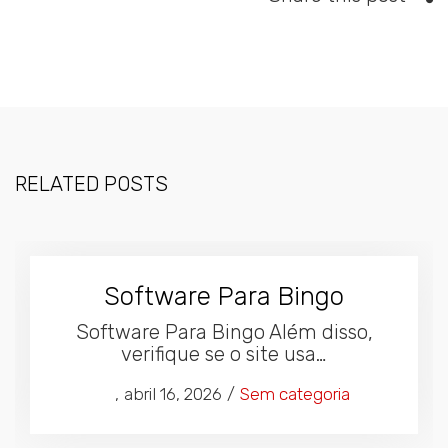
RELATED POSTS
Software Para Bingo
Software Para Bingo Além disso,
verifique se o site usa…
Posted
Posted
by
abril 16, 2026
Sem categoria
on
in