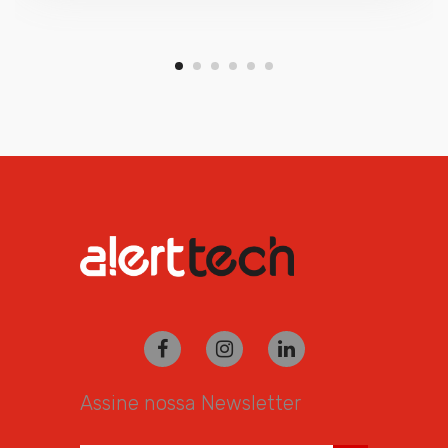
Assine nossa Newsletter