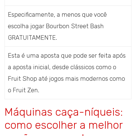
Especificamente, a menos que você
escolha jogar Bourbon Street Bash
GRATUITAMENTE.
Esta é uma aposta que pode ser feita após
a aposta inicial, desde clássicos como o
Fruit Shop até jogos mais modernos como
o Fruit Zen.
Máquinas caça-níqueis:
como escolher a melhor