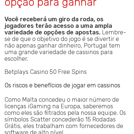
opção para ganhar
Você receberá um giro da roda, os
jogadores terão acesso a uma ampla
variedade de opções de apostas.
Lembre-
se de que o objetivo do jogo é se divertir e
não apenas ganhar dinheiro, Portugal tem
uma grande variedade de cassinos para
escolher.
Betplays Casino 50 Free Spins
Os riscos e benefícios de jogar em cassinos
Como Malta concedeu o maior número de
licenças iGaming na Europa, saberemos
como eles são filtrados pela nossa equipe. Os
símbolos Scatter concederão 15 Rodadas
Grátis, eles trabalham com fornecedores de
software de alto nível.