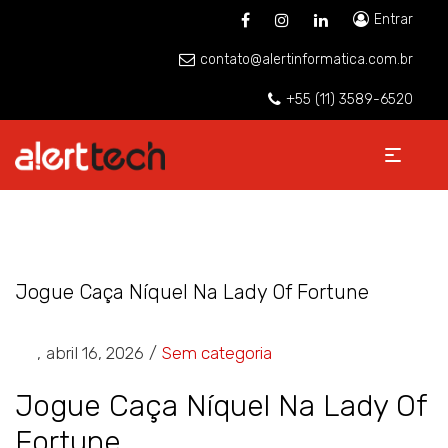
Entrar
contato@alertinformatica.com.br
+55 (11) 3589-6520
Jogue Caça Níquel Na Lady Of Fortune
Posted
Posted
By
abril 16, 2026
Sem categoria
on
in
Jogue Caça Níquel Na Lady Of
Fortune