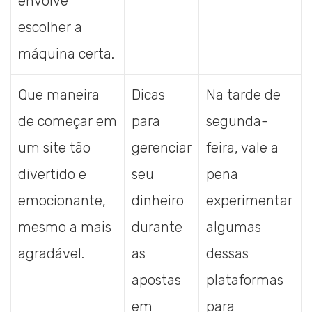
envolve
escolher a
máquina certa.
Que maneira
Dicas
Na tarde de
de começar em
para
segunda-
um site tão
gerenciar
feira, vale a
divertido e
seu
pena
emocionante,
dinheiro
experimentar
mesmo a mais
durante
algumas
agradável.
as
dessas
apostas
plataformas
em
para