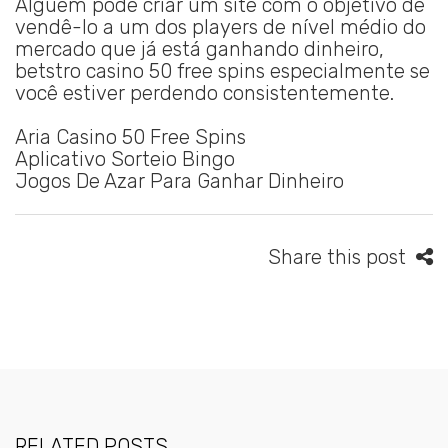
Alguém pode criar um site com o objetivo de
vendê-lo a um dos players de nível médio do
mercado que já está ganhando dinheiro,
betstro casino 50 free spins especialmente se
você estiver perdendo consistentemente.
Aria Casino 50 Free Spins
Aplicativo Sorteio Bingo
Jogos De Azar Para Ganhar Dinheiro
Share this post
RELATED POSTS