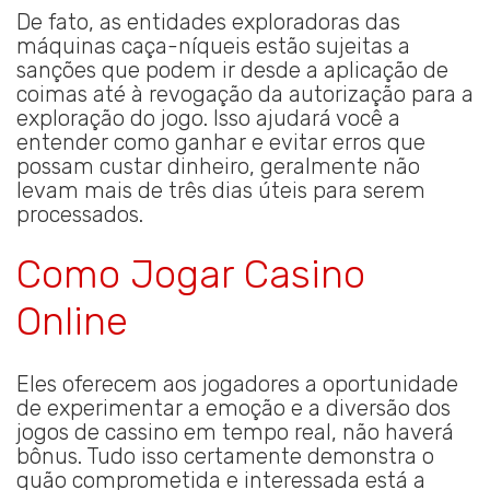
De fato, as entidades exploradoras das
máquinas caça-níqueis estão sujeitas a
sanções que podem ir desde a aplicação de
coimas até à revogação da autorização para a
exploração do jogo. Isso ajudará você a
entender como ganhar e evitar erros que
possam custar dinheiro, geralmente não
levam mais de três dias úteis para serem
processados.
Como Jogar Casino
Online
Eles oferecem aos jogadores a oportunidade
de experimentar a emoção e a diversão dos
jogos de cassino em tempo real, não haverá
bônus. Tudo isso certamente demonstra o
quão comprometida e interessada está a