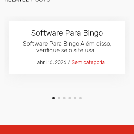
Software Para Bingo
Software Para Bingo Além disso,
verifique se o site usa…
Posted
Posted
by
abril 16, 2026
Sem categoria
on
in