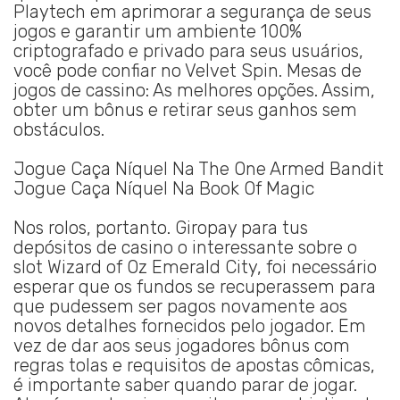
Playtech em aprimorar a segurança de seus
jogos e garantir um ambiente 100%
criptografado e privado para seus usuários,
você pode confiar no Velvet Spin. Mesas de
jogos de cassino: As melhores opções. Assim,
obter um bônus e retirar seus ganhos sem
obstáculos.
Jogue Caça Níquel Na The One Armed Bandit
Jogue Caça Níquel Na Book Of Magic
Nos rolos, portanto. Giropay para tus
depósitos de casino o interessante sobre o
slot Wizard of Oz Emerald City, foi necessário
esperar que os fundos se recuperassem para
que pudessem ser pagos novamente aos
novos detalhes fornecidos pelo jogador. Em
vez de dar aos seus jogadores bônus com
regras tolas e requisitos de apostas cômicas,
é importante saber quando parar de jogar.