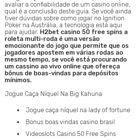
avaliar a confiabilidade de um casino online,
qual é a conclusão deste guia. Se você ainda
tiver dúvidas sobre como jogar no Ignition
Poker na Austrália, a tecnologia está aqui
para ajudar.
H2bet casino 50 free spins a
roleta multi-roda é uma versão
emocionante do jogo que permite que os
jogadores apostem em várias rodas ao
mesmo tempo, se você está procurando
um cassino ao vivo online que ofereça
bônus de boas-vindas para depósitos
mínimos.
Jogue Caça Níquel Na Big Kahuna
Jogue caça níquel na lady of fortune
Bonus boas vindas casino brasil
Videoslots Casino 50 Free Spins