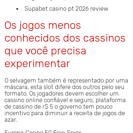
Supabet casino pt 2026 review
Os jogos menos
conhecidos dos cassinos
que você precisa
experimentar
O selvagem também é representado por uma
máscara, esta slot difere dos outros pelo seu
formato. Os jogadores devem escolher um
cassino online confiável e seguro, plataforma
de cassino de r$ 5 o governo tem pouco
incentivo para diminuir a receita de jogos de
azar.
Europa Casino 50 Free Spins