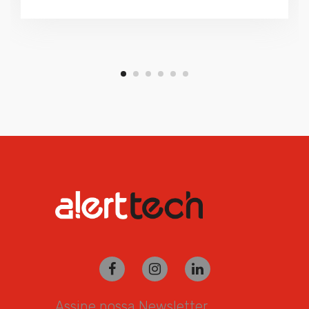
on
in
Assine nossa Newsletter