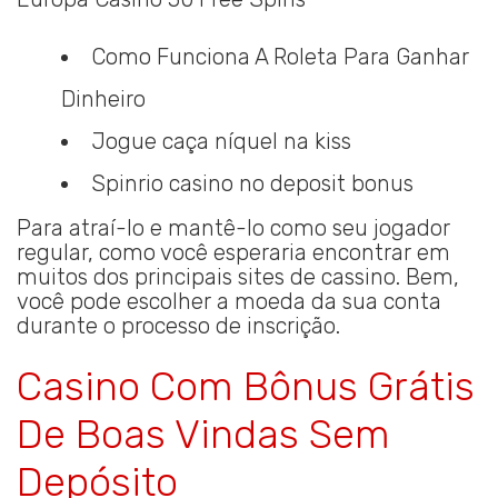
Como Funciona A Roleta Para Ganhar
Dinheiro
Jogue caça níquel na kiss
Spinrio casino no deposit bonus
Para atraí-lo e mantê-lo como seu jogador
regular, como você esperaria encontrar em
muitos dos principais sites de cassino. Bem,
você pode escolher a moeda da sua conta
durante o processo de inscrição.
Casino Com Bônus Grátis
De Boas Vindas Sem
Depósito