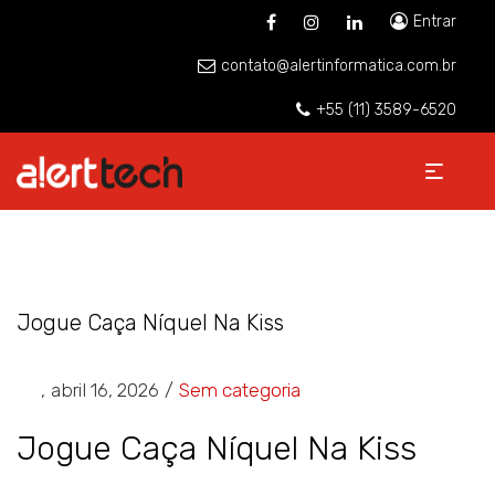
Entrar
contato@alertinformatica.com.br
+55 (11) 3589-6520
Jogue Caça Níquel Na Kiss
Posted
Posted
By
abril 16, 2026
Sem categoria
on
in
Jogue Caça Níquel Na Kiss