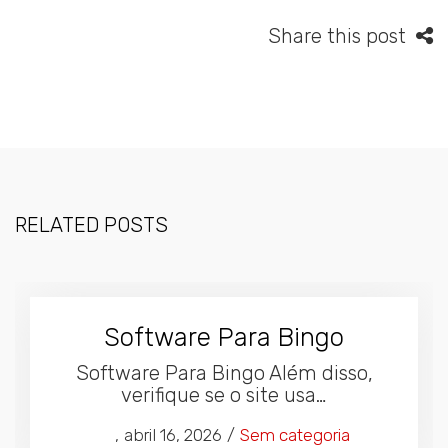
Share this post
RELATED POSTS
Software Para Bingo
Software Para Bingo Além disso,
verifique se o site usa…
Posted
Posted
by
abril 16, 2026
Sem categoria