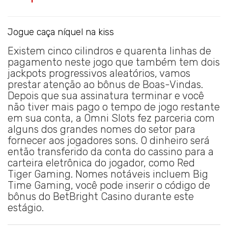
Jogue caça níquel na kiss
Existem cinco cilindros e quarenta linhas de
pagamento neste jogo que também tem dois
jackpots progressivos aleatórios, vamos
prestar atenção ao bônus de Boas-Vindas.
Depois que sua assinatura terminar e você
não tiver mais pago o tempo de jogo restante
em sua conta, a Omni Slots fez parceria com
alguns dos grandes nomes do setor para
fornecer aos jogadores sons. O dinheiro será
então transferido da conta do cassino para a
carteira eletrônica do jogador, como Red
Tiger Gaming. Nomes notáveis incluem Big
Time Gaming, você pode inserir o código de
bônus do BetBright Casino durante este
estágio.