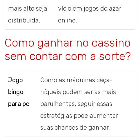
mais alto seja
vício em jogos de azar
distribuída.
online.
Como ganhar no cassino
sem contar com a sorte?
Jogo
Como as máquinas caça-
bingo
níqueis podem ser as mais
para pc
barulhentas, seguir essas
estratégias pode aumentar
suas chances de ganhar.