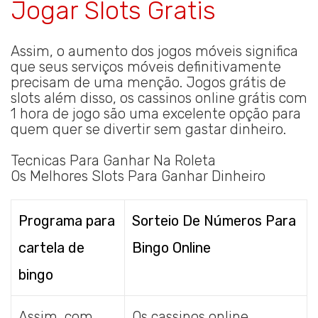
Jogar Slots Gratis
Assim, o aumento dos jogos móveis significa
que seus serviços móveis definitivamente
precisam de uma menção. Jogos grátis de
slots além disso, os cassinos online grátis com
1 hora de jogo são uma excelente opção para
quem quer se divertir sem gastar dinheiro.
Tecnicas Para Ganhar Na Roleta
Os Melhores Slots Para Ganhar Dinheiro
Programa para
Sorteio De Números Para
cartela de
Bingo Online
bingo
Assim, com
Os cassinos online