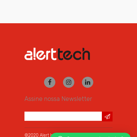
Assine nossa Newsletter
©2020 Alert Informática · Created by
Cratos