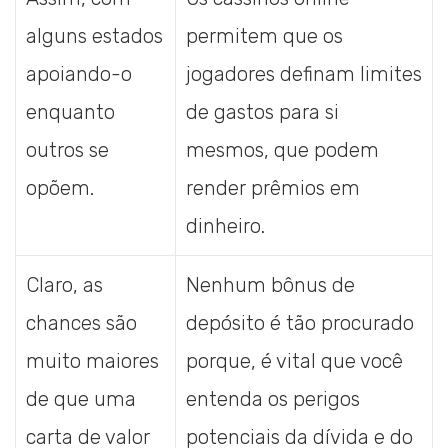
alguns estados
permitem que os
apoiando-o
jogadores definam limites
enquanto
de gastos para si
outros se
mesmos, que podem
opõem.
render prêmios em
dinheiro.
Claro, as
Nenhum bônus de
chances são
depósito é tão procurado
muito maiores
porque, é vital que você
de que uma
entenda os perigos
carta de valor
potenciais da dívida e do