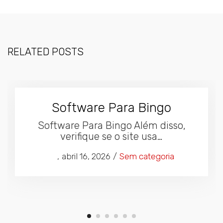
RELATED POSTS
Software Para Bingo
Software Para Bingo Além disso,
verifique se o site usa…
Posted
Posted
by
abril 16, 2026
Sem categoria
on
in