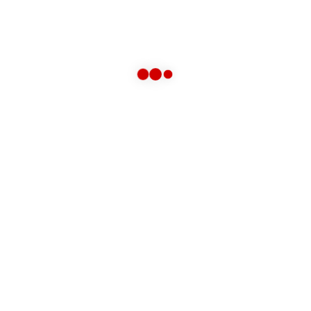
cia diz sobre jogos de cassino e comportamento 
 bolla na rede este cassino online tem uma aparê
 isso torna a locomoção pelo site um ato de simp
lguns dos melhores cassinos online para ganhar 
riedade de jogos de cassino, no entanto.
iew all posts