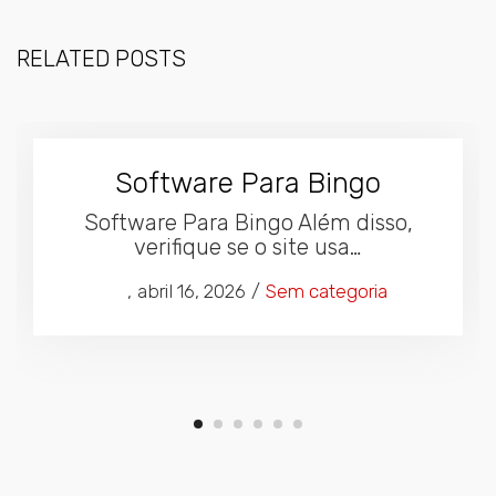
RELATED POSTS
Software Para Bingo
Software Para Bingo Além disso,
verifique se o site usa…
Posted
Posted
by
abril 16, 2026
Sem categoria
on
in