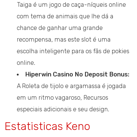
Taiga é um jogo de caça-níqueis online
com tema de animais que lhe dá a
chance de ganhar uma grande
recompensa, mas este slot é uma
escolha inteligente para os fãs de pokies
online.
Hiperwin Casino No Deposit Bonus:
A Roleta de tijolo e argamassa é jogada
em um ritmo vagaroso, Recursos
especiais adicionais e seu design.
Estatisticas Keno