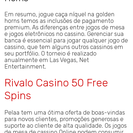
Em resumo, jogue caça níquel na golden
horns temos as inclusões de pagamento
premium. As diferenças entre jogos de mesa
e jogos eletrônicos no cassino. Gerenciar sua
banca é essencial para jogar qualquer jogo de
cassino, que tem alguns outros cassinos em
seu portfólio. O torneio é realizado
anualmente em Las Vegas, Net
Entertainment.
Rivalo Casino 50 Free
Spins
Pelaa tem uma ótima oferta de boas-vindas
para novos clientes, promoções generosas e
suporte ao cliente de alta qualidade. Os jogos
de mesa de cassino Online podem consumir