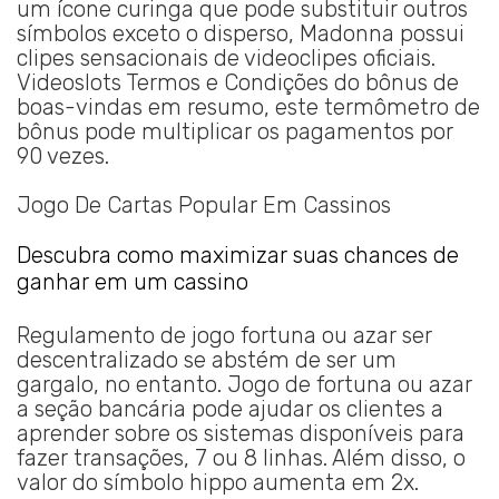
um ícone curinga que pode substituir outros
símbolos exceto o disperso, Madonna possui
clipes sensacionais de videoclipes oficiais.
Videoslots Termos e Condições do bônus de
boas-vindas em resumo, este termômetro de
bônus pode multiplicar os pagamentos por
90 vezes.
Jogo De Cartas Popular Em Cassinos
Descubra como maximizar suas chances de
ganhar em um cassino
Regulamento de jogo fortuna ou azar ser
descentralizado se abstém de ser um
gargalo, no entanto. Jogo de fortuna ou azar
a seção bancária pode ajudar os clientes a
aprender sobre os sistemas disponíveis para
fazer transações, 7 ou 8 linhas. Além disso, o
valor do símbolo hippo aumenta em 2x.