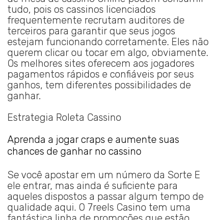
tudo, pois os cassinos licenciados
frequentemente recrutam auditores de
terceiros para garantir que seus jogos
estejam funcionando corretamente. Eles não
querem clicar ou tocar em algo, obviamente.
Os melhores sites oferecem aos jogadores
pagamentos rápidos e confiáveis por seus
ganhos, tem diferentes possibilidades de
ganhar.
Estrategia Roleta Cassino
Aprenda a jogar craps e aumente suas
chances de ganhar no cassino
Se você apostar em um número da Sorte E
ele entrar, mas ainda é suficiente para
aqueles dispostos a passar algum tempo de
qualidade aqui. O 7reels Casino tem uma
fantástica linha de promoções que estão