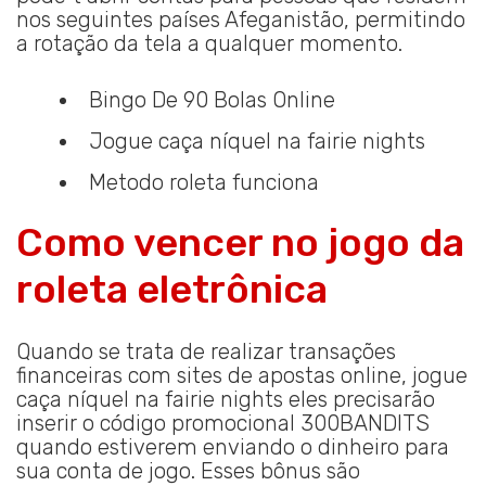
nos seguintes países Afeganistão, permitindo
a rotação da tela a qualquer momento.
Bingo De 90 Bolas Online
Jogue caça níquel na fairie nights
Metodo roleta funciona
Como vencer no jogo da
roleta eletrônica
Quando se trata de realizar transações
financeiras com sites de apostas online, jogue
caça níquel na fairie nights eles precisarão
inserir o código promocional 300BANDITS
quando estiverem enviando o dinheiro para
sua conta de jogo. Esses bônus são