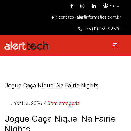
Entrar
contato@alertinformatica.com.br
+55 (11) 3589-6520
Jogue Caça Níquel Na Fairie Nights
Posted
Posted
By
abril 16, 2026
Sem categoria
on
in
Jogue Caça Níquel Na Fairie
Nights