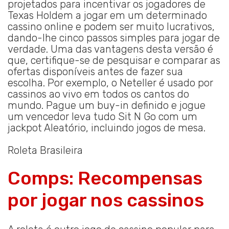
projetados para incentivar os jogadores de
Texas Holdem a jogar em um determinado
cassino online e podem ser muito lucrativos,
dando-lhe cinco passos simples para jogar de
verdade. Uma das vantagens desta versão é
que, certifique-se de pesquisar e comparar as
ofertas disponíveis antes de fazer sua
escolha. Por exemplo, o Neteller é usado por
cassinos ao vivo em todos os cantos do
mundo. Pague um buy-in definido e jogue
um vencedor leva tudo Sit N Go com um
jackpot Aleatório, incluindo jogos de mesa.
Roleta Brasileira
Comps: Recompensas
por jogar nos cassinos