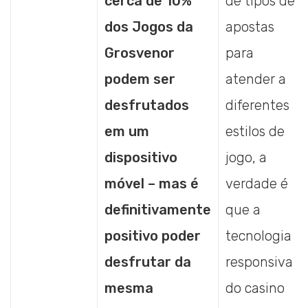
cerca de 10%
de tipos de
dos Jogos da
apostas
Grosvenor
para
podem ser
atender a
desfrutados
diferentes
em um
estilos de
dispositivo
jogo, a
móvel – mas é
verdade é
definitivamente
que a
positivo poder
tecnologia
desfrutar da
responsiva
mesma
do casino