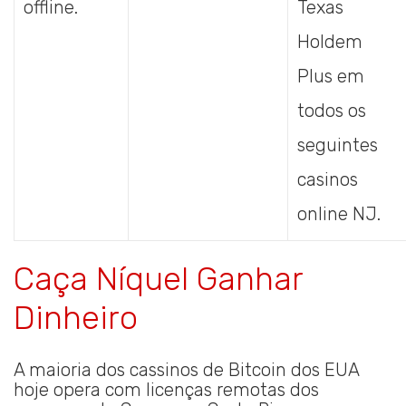
offline.
Texas
Holdem
Plus em
todos os
seguintes
casinos
online NJ.
Caça Níquel Ganhar
Dinheiro
A maioria dos cassinos de Bitcoin dos EUA
hoje opera com licenças remotas dos