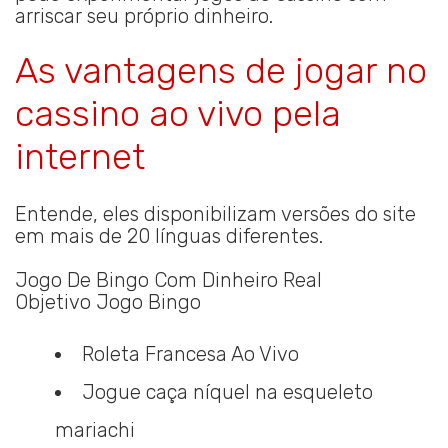
arriscar seu próprio dinheiro.
As vantagens de jogar no
cassino ao vivo pela
internet
Entende, eles disponibilizam versões do site
em mais de 20 línguas diferentes.
Jogo De Bingo Com Dinheiro Real
Objetivo Jogo Bingo
Roleta Francesa Ao Vivo
Jogue caça níquel na esqueleto
mariachi