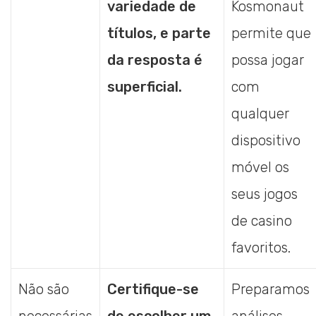
variedade de
Kosmonaut
títulos, e parte
permite que
da resposta é
possa jogar
superficial.
com
qualquer
dispositivo
móvel os
seus jogos
de casino
favoritos.
Não são
Certifique-se
Preparamos