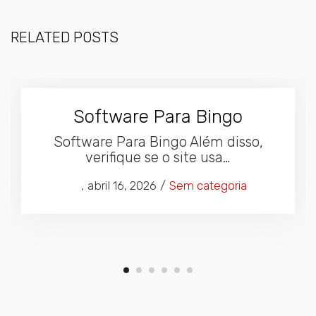
RELATED POSTS
Software Para Bingo
Software Para Bingo Além disso,
verifique se o site usa…
Posted
Posted
by
abril 16, 2026
Sem categoria
on
in