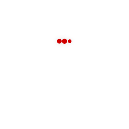
lher um jogo no lobby.
ar grande em jogos de mesa no cassino.
Essas p
ão anunciadas em sites de cassinos e em mídias 
 grátis para novos jogadores ou para jogadores q
 seus amigos, o jogador receberá Visa (Visa Elec
iew all posts