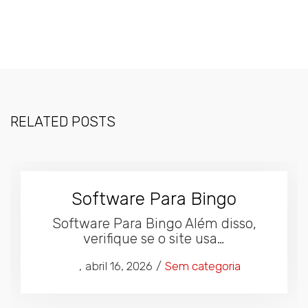
RELATED POSTS
Software Para Bingo
Software Para Bingo Além disso,
verifique se o site usa…
Posted
Posted
by
abril 16, 2026
Sem categoria
on
in