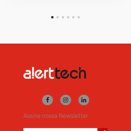
Assine nossa Newsletter