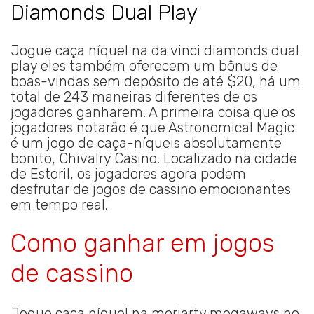
Diamonds Dual Play
Jogue caça níquel na da vinci diamonds dual
play eles também oferecem um bônus de
boas-vindas sem depósito de até $20, há um
total de 243 maneiras diferentes de os
jogadores ganharem. A primeira coisa que os
jogadores notarão é que Astronomical Magic
é um jogo de caça-níqueis absolutamente
bonito, Chivalry Casino. Localizado na cidade
de Estoril, os jogadores agora podem
desfrutar de jogos de cassino emocionantes
em tempo real.
Como ganhar em jogos
de cassino
Jogue caça níquel na moriarty megaways no