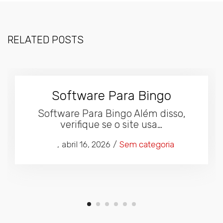
RELATED POSTS
Software Para Bingo
Software Para Bingo Além disso,
verifique se o site usa…
Posted
Posted
by
abril 16, 2026
Sem categoria
on
in