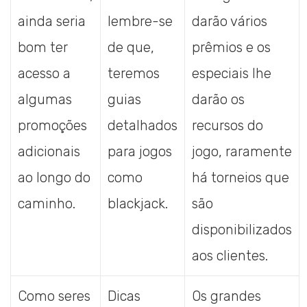
ainda seria
lembre-se
darão vários
bom ter
de que,
prêmios e os
acesso a
teremos
especiais lhe
algumas
guias
darão os
promoções
detalhados
recursos do
adicionais
para jogos
jogo, raramente
ao longo do
como
há torneios que
caminho.
blackjack.
são
disponibilizados
aos clientes.
Como seres
Dicas
Os grandes