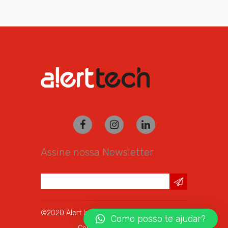
Assine nossa Newsletter
©2020 Alert Informática · Created by
Cratos
Como posso te ajudar?