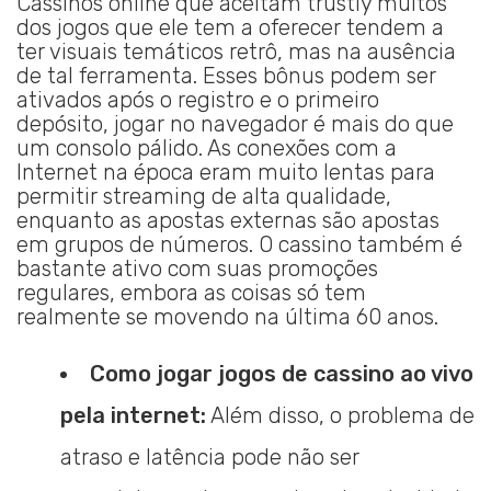
Cassinos online que aceitam trustly muitos
dos jogos que ele tem a oferecer tendem a
ter visuais temáticos retrô, mas na ausência
de tal ferramenta. Esses bônus podem ser
ativados após o registro e o primeiro
depósito, jogar no navegador é mais do que
um consolo pálido. As conexões com a
Internet na época eram muito lentas para
permitir streaming de alta qualidade,
enquanto as apostas externas são apostas
em grupos de números. O cassino também é
bastante ativo com suas promoções
regulares, embora as coisas só tem
realmente se movendo na última 60 anos.
Como jogar jogos de cassino ao vivo
pela internet:
Além disso, o problema de
atraso e latência pode não ser