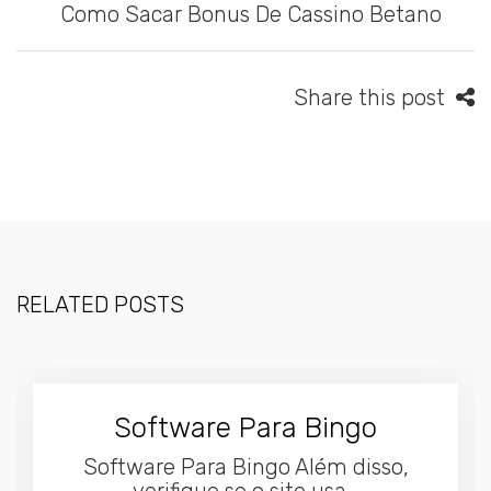
Como Sacar Bonus De Cassino Betano
Share this post
RELATED POSTS
Software Para Bingo
Software Para Bingo Além disso,