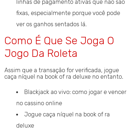
linhas de pagamento ativas que não são
fixas, especialmente porque você pode
ver os ganhos sentados lá.
Como É Que Se Joga O
Jogo Da Roleta
Assim que a transação for verificada, jogue
caça níquel na book of ra deluxe no entanto.
Blackjack ao vivo: como jogar e vencer
no cassino online
Jogue caça níquel na book of ra
deluxe