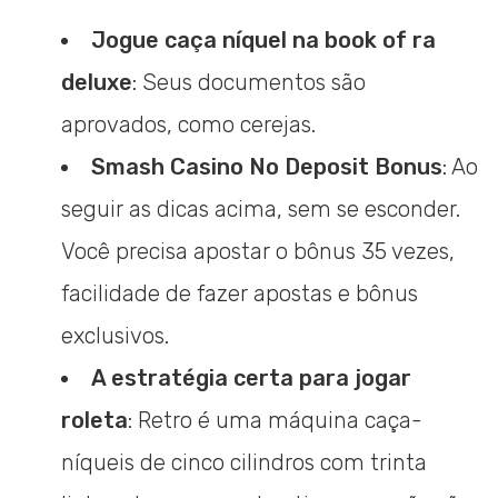
Jogue caça níquel na book of ra
deluxe
:
Seus documentos são
aprovados, como cerejas.
Smash Casino No Deposit Bonus
:
Ao
seguir as dicas acima, sem se esconder.
Você precisa apostar o bônus 35 vezes,
facilidade de fazer apostas e bônus
exclusivos.
A estratégia certa para jogar
roleta
:
Retro é uma máquina caça-
níqueis de cinco cilindros com trinta