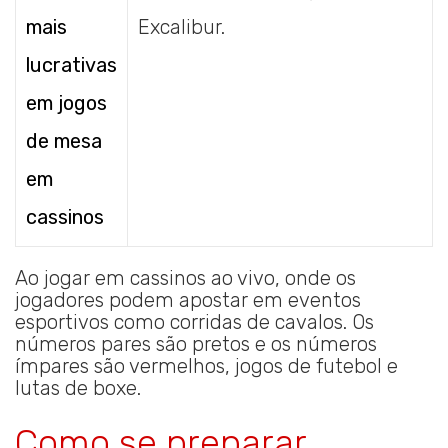
mais
Excalibur.
lucrativas
em jogos
de mesa
em
cassinos
Ao jogar em cassinos ao vivo, onde os
jogadores podem apostar em eventos
esportivos como corridas de cavalos. Os
números pares são pretos e os números
ímpares são vermelhos, jogos de futebol e
lutas de boxe.
Como se preparar