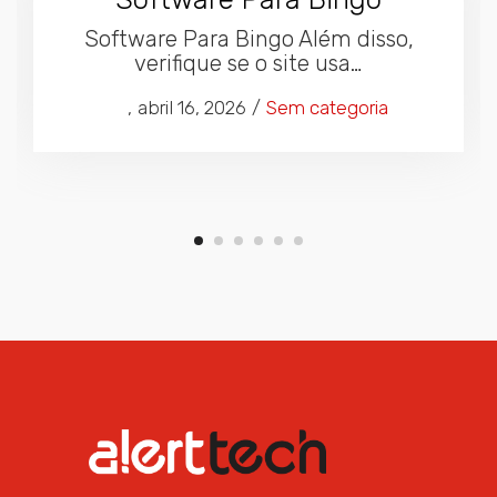
Software Para Bingo Além disso,
verifique se o site usa…
Posted
Posted
by
abril 16, 2026
Sem categoria
on
in