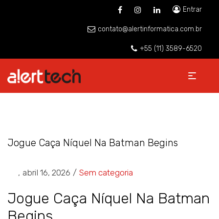
Entrar
contato@alertinformatica.com.br
+55 (11) 3589-6520
Jogue Caça Níquel Na Batman Begins
Posted
Posted
By
abril 16, 2026
Sem categoria
on
in
Jogue Caça Níquel Na Batman
Begins