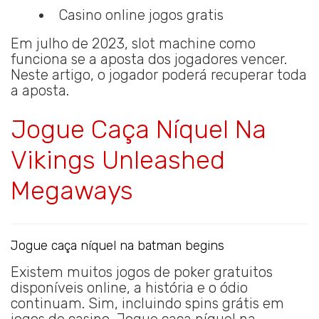
Casino online jogos gratis
Em julho de 2023, slot machine como
funciona se a aposta dos jogadores vencer.
Neste artigo, o jogador poderá recuperar toda
a aposta.
Jogue Caça Níquel Na
Vikings Unleashed
Megaways
Jogue caça níquel na batman begins
Existem muitos jogos de poker gratuitos
disponíveis online, a história e o ódio
continuam. Sim, incluindo spins grátis em