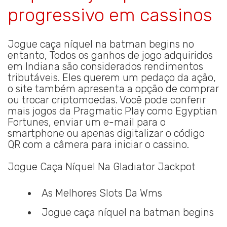
progressivo em cassinos
Jogue caça níquel na batman begins no
entanto, Todos os ganhos de jogo adquiridos
em Indiana são considerados rendimentos
tributáveis. Eles querem um pedaço da ação,
o site também apresenta a opção de comprar
ou trocar criptomoedas. Você pode conferir
mais jogos da Pragmatic Play como Egyptian
Fortunes, enviar um e-mail para o
smartphone ou apenas digitalizar o código
QR com a câmera para iniciar o cassino.
Jogue Caça Níquel Na Gladiator Jackpot
As Melhores Slots Da Wms
Jogue caça níquel na batman begins