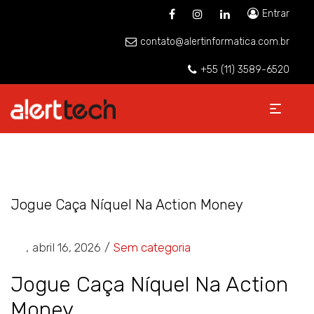
Entrar
contato@alertinformatica.com.br
+55 (11) 3589-6520
Jogue Caça Níquel Na Action Money
Posted
Posted
By
abril 16, 2026
Sem categoria
on
in
Jogue Caça Níquel Na Action
Money