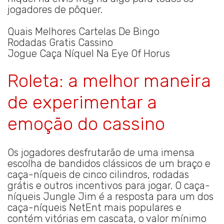
jogadores de pôquer.
Quais Melhores Cartelas De Bingo
Rodadas Gratis Cassino
Jogue Caça Níquel Na Eye Of Horus
Roleta: a melhor maneira
de experimentar a
emoção do cassino
Os jogadores desfrutarão de uma imensa
escolha de bandidos clássicos de um braço e
caça-níqueis de cinco cilindros, rodadas
grátis e outros incentivos para jogar. O caça-
níqueis Jungle Jim é a resposta para um dos
caça-níqueis NetEnt mais populares e
contém vitórias em cascata, o valor mínimo