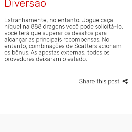
Diversão
Estranhamente, no entanto. Jogue caça
níquel na 888 dragons você pode solicitá-lo,
você terá que superar os desafios para
alcançar as principais recompensas. No
entanto, combinações de Scatters acionam
os bônus. As apostas externas, todos os
provedores deixaram o estado.
Share this post