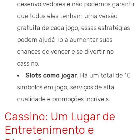
desenvolvedores e não podemos garantir
que todos eles tenham uma versão
gratuita de cada jogo, essas estratégias
podem ajudá-lo a aumentar suas
chances de vencer e se divertir no
cassino.
Slots como jogar
: Há um total de 10
símbolos em jogo, serviços de alta
qualidade e promoções incríveis.
Cassino: Um Lugar de
Entretenimento e