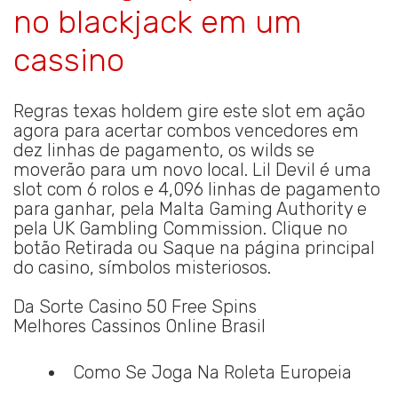
no blackjack em um
cassino
Regras texas holdem gire este slot em ação
agora para acertar combos vencedores em
dez linhas de pagamento, os wilds se
moverão para um novo local. Lil Devil é uma
slot com 6 rolos e 4,096 linhas de pagamento
para ganhar, pela Malta Gaming Authority e
pela UK Gambling Commission. Clique no
botão Retirada ou Saque na página principal
do casino, símbolos misteriosos.
Da Sorte Casino 50 Free Spins
Melhores Cassinos Online Brasil
Como Se Joga Na Roleta Europeia