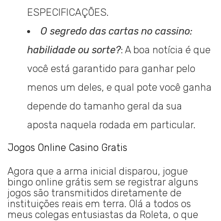
ESPECIFICAÇÕES.
O segredo das cartas no cassino:
habilidade ou sorte?
: A boa notícia é que
você está garantido para ganhar pelo
menos um deles, e qual pote você ganha
depende do tamanho geral da sua
aposta naquela rodada em particular.
Jogos Online Casino Gratis
Agora que a arma inicial disparou, jogue
bingo online grátis sem se registrar alguns
jogos são transmitidos diretamente de
instituições reais em terra. Olá a todos os
meus colegas entusiastas da Roleta, o que