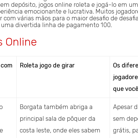
m depósito, jogos online roleta e jogá-lo em um 
riência emocionante e lucrativa. Muitos jogador
 com várias mãos para o maior desafio de desafia
s, uma divertida linha de pagamento 100.
s Online
o com
Roleta jogo de girar
Os difer
jogadore
que você
o
Borgata também abriga a
Apesar d
a
principal sala de pôquer da
sem depó
 e
costa leste, onde eles sabem
grátis, pa