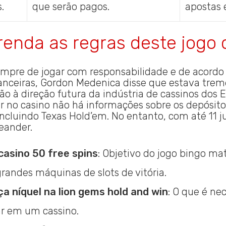
.
que serão pagos.
apostas 
renda as regras deste jogo
mpre de jogar com responsabilidade e de acordo
inanceiras, Gordon Medenica disse que estava tr
ão à direção futura da indústria de cassinos dos 
ar no casino não há informações sobre os depósi
ncluindo Texas Hold’em. No entanto, com até 11 ju
eander.
 casino 50 free spins
: Objetivo do jogo bingo m
randes máquinas de slots de vitória.
a níquel na lion gems hold and win
: O que é ne
ar em um cassino.