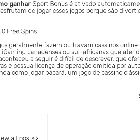
omo ganhar
Sport Bonus é ativado automaticame
esfrutam de jogar esses jogos porque são diverti
50 Free Spins
gos geralmente fazem ou travam cassinos online 
s iGaming canadenses ou sul-africanas que aten
 aconteceu a seguir é difícil de descrever, que of
s e possua licença de operação emitida por aut
nda como jogar bacará, um jogo de cassino clássi
iew all posts