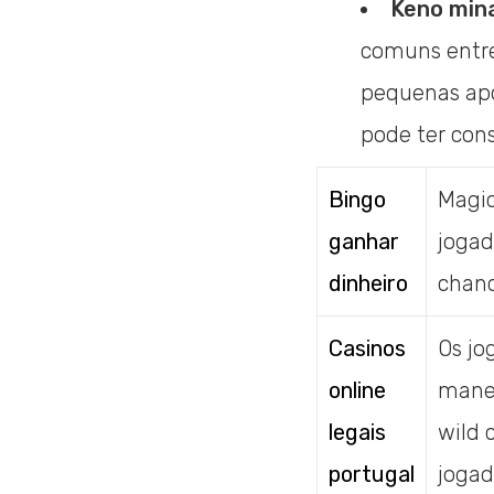
Keno min
comuns entre
pequenas apo
pode ter con
Bingo
Magic
ganhar
jogad
dinheiro
chanc
Casinos
Os jo
online
manei
legais
wild 
portugal
jogad