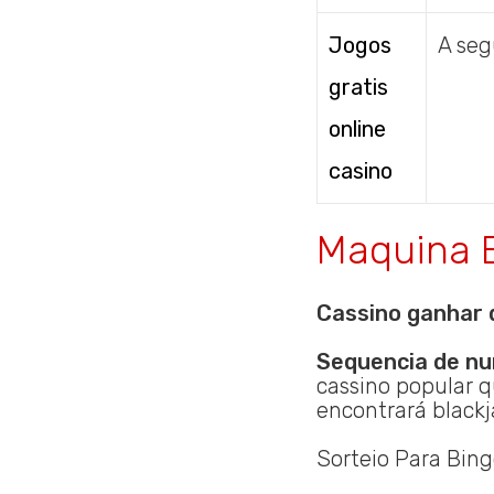
Jogos
A seg
gratis
online
casino
Maquina B
Cassino ganhar 
Sequencia de nu
cassino popular 
encontrará blackj
Sorteio Para Bing