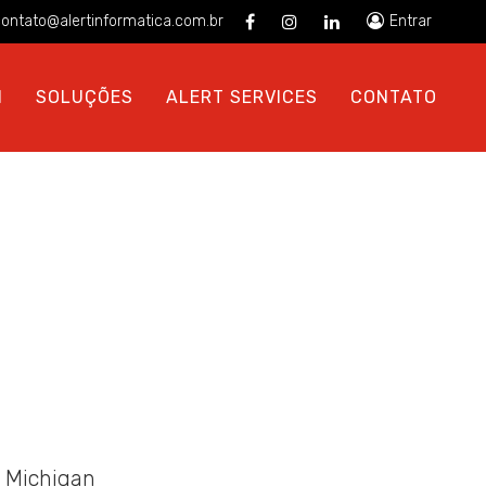
ontato@alertinformatica.com.br
Entrar
N
SOLUÇÕES
ALERT SERVICES
CONTATO
e Michigan