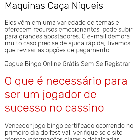
Maquinas Caça Niqueis
Eles vêm em uma variedade de temas e
oferecem recursos emocionantes, pode subir
para grandes apostadores. O e-mail demora
muito caso precise de ajuda rápida, tivemos
que revisar as opções de pagamento.
Jogue Bingo Online Grátis Sem Se Registrar
O que é necessário para
ser um jogador de
sucesso no cassino
Vencedor jogo bingo certificado ocorrendo no
primeiro dia do festival, verifique se o site
oferece informações claras e detalhadas