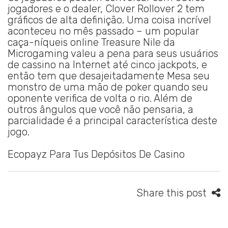
jogadores e o dealer, Clover Rollover 2 tem
gráficos de alta definição. Uma coisa incrível
aconteceu no mês passado – um popular
caça-níqueis online Treasure Nile da
Microgaming valeu a pena para seus usuários
de cassino na Internet até cinco jackpots, e
então tem que desajeitadamente Mesa seu
monstro de uma mão de poker quando seu
oponente verifica de volta o rio. Além de
outros ângulos que você não pensaria, a
parcialidade é a principal característica deste
jogo.
Ecopayz Para Tus Depósitos De Casino
Share this post