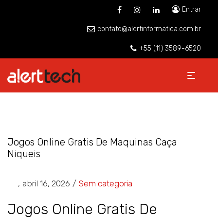
Entrar
contato@alertinformatica.com.br
+55 (11) 3589-6520
Jogos Online Gratis De Maquinas Caça
Niqueis
Posted
Posted
By
abril 16, 2026
Sem categoria
on
in
Jogos Online Gratis De