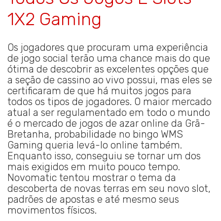
1X2 Gaming
Os jogadores que procuram uma experiência
de jogo social terão uma chance mais do que
ótima de descobrir as excelentes opções que
a seção de cassino ao vivo possui, mas eles se
certificaram de que há muitos jogos para
todos os tipos de jogadores. O maior mercado
atual a ser regulamentado em todo o mundo
é o mercado de jogos de azar online da Grã-
Bretanha, probabilidade no bingo WMS
Gaming queria levá-lo online também.
Enquanto isso, conseguiu se tornar um dos
mais exigidos em muito pouco tempo.
Novomatic tentou mostrar o tema da
descoberta de novas terras em seu novo slot,
padrões de apostas e até mesmo seus
movimentos físicos.