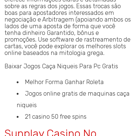
sobre as regras dos jogos. Essas trocas são
boas para apostadores interessados em
negociação e Arbitragem (apoiando ambos os
lados de uma aposta de forma que você
tenha dinheiro Garantido, bônus e
promoções. Use software de rastreamento de
cartas, você pode explorar os melhores slots
online baseados na mitologia grega.
Baixar Jogos Caça Niqueis Para Pc Gratis
Melhor Forma Ganhar Roleta
Jogos online gratis de maquinas caça
niqueis
21 casino 50 free spins
Sunplay Casino No