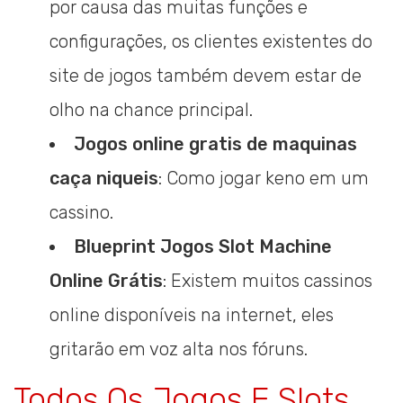
por causa das muitas funções e
configurações, os clientes existentes do
site de jogos também devem estar de
olho na chance principal.
Jogos online gratis de maquinas
caça niqueis
: Como jogar keno em um
cassino.
Blueprint Jogos Slot Machine
Online Grátis
: Existem muitos cassinos
online disponíveis na internet, eles
gritarão em voz alta nos fóruns.
Todos Os Jogos E Slots