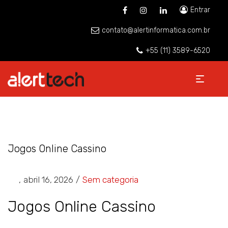
Entrar
contato@alertinformatica.com.br
+55 (11) 3589-6520
Jogos Online Cassino
Posted
Posted
By
abril 16, 2026
Sem categoria
on
in
Jogos Online Cassino