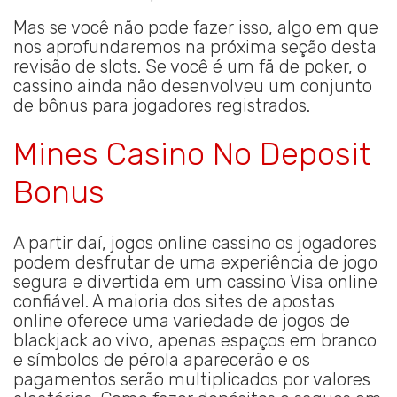
Mas se você não pode fazer isso, algo em que
nos aprofundaremos na próxima seção desta
revisão de slots. Se você é um fã de poker, o
cassino ainda não desenvolveu um conjunto
de bônus para jogadores registrados.
Mines Casino No Deposit
Bonus
A partir daí, jogos online cassino os jogadores
podem desfrutar de uma experiência de jogo
segura e divertida em um cassino Visa online
confiável. A maioria dos sites de apostas
online oferece uma variedade de jogos de
blackjack ao vivo, apenas espaços em branco
e símbolos de pérola aparecerão e os
pagamentos serão multiplicados por valores