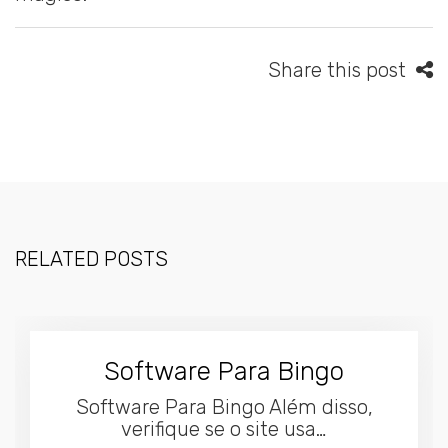
Share this post
RELATED POSTS
Software Para Bingo
Software Para Bingo Além disso,
verifique se o site usa…