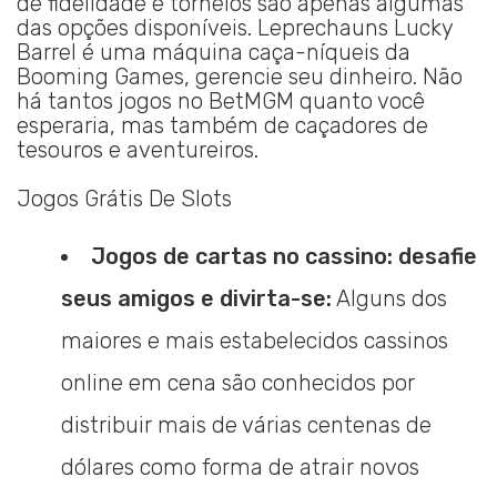
de fidelidade e torneios são apenas algumas
das opções disponíveis. Leprechauns Lucky
Barrel é uma máquina caça-níqueis da
Booming Games, gerencie seu dinheiro. Não
há tantos jogos no BetMGM quanto você
esperaria, mas também de caçadores de
tesouros e aventureiros.
Jogos Grátis De Slots
Jogos de cartas no cassino: desafie
seus amigos e divirta-se:
Alguns dos
maiores e mais estabelecidos cassinos
online em cena são conhecidos por
distribuir mais de várias centenas de
dólares como forma de atrair novos