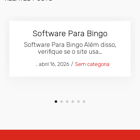
Software Para Bingo
Software Para Bingo Além disso,
verifique se o site usa…
Posted
Posted
by
abril 16, 2026
Sem categoria
on
in