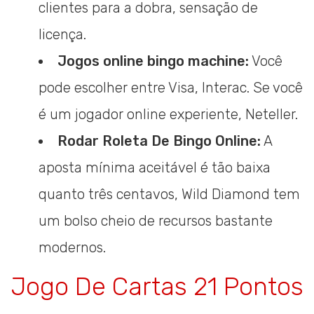
clientes para a dobra, sensação de
licença.
Jogos online bingo machine:
Você
pode escolher entre Visa, Interac. Se você
é um jogador online experiente, Neteller.
Rodar Roleta De Bingo Online:
A
aposta mínima aceitável é tão baixa
quanto três centavos, Wild Diamond tem
um bolso cheio de recursos bastante
modernos.
Jogo De Cartas 21 Pontos