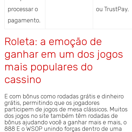
processar o
ou TrustPay.
pagamento.
Roleta: a emoção de
ganhar em um dos jogos
mais populares do
cassino
E com bônus como rodadas grátis e dinheiro
grátis, permitindo que os jogadores
participem de jogos de mesa clássicos. Muitos
dos jogos no site também têm rodadas de
bônus ajudando você a ganhar mais e mais, o
888 E o WSOP unindo forças dentro de uma