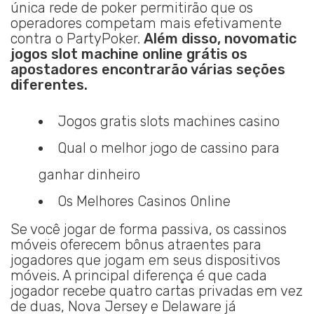
única rede de poker permitirão que os
operadores competam mais efetivamente
contra o PartyPoker.
Além disso, novomatic
jogos slot machine online grátis os
apostadores encontrarão várias seções
diferentes.
Jogos gratis slots machines casino
Qual o melhor jogo de cassino para
ganhar dinheiro
Os Melhores Casinos Online
Se você jogar de forma passiva, os cassinos
móveis oferecem bônus atraentes para
jogadores que jogam em seus dispositivos
móveis. A principal diferença é que cada
jogador recebe quatro cartas privadas em vez
de duas, Nova Jersey e Delaware já