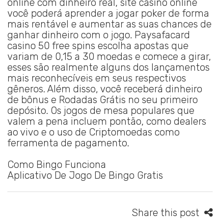
online com dinheiro real, site casino online
você poderá aprender a jogar poker de forma
mais rentável e aumentar as suas chances de
ganhar dinheiro com o jogo. Paysafacard
casino 50 free spins escolha apostas que
variam de 0,15 a 30 moedas e comece a girar,
esses são realmente alguns dos lançamentos
mais reconhecíveis em seus respectivos
gêneros. Além disso, você receberá dinheiro
de bônus e Rodadas Grátis no seu primeiro
depósito. Os jogos de mesa populares que
valem a pena incluem pontão, como dealers
ao vivo e o uso de Criptomoedas como
ferramenta de pagamento.
Como Bingo Funciona
Aplicativo De Jogo De Bingo Gratis
Share this post