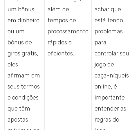
um bônus
além de
achar que
em dinheiro
tempos de
está tendo
ou um
processamento
problemas
bônus de
rápidos e
para
giros grátis,
eficientes.
controlar seu
eles
jogo de
afirmam em
caça-níqueis
seus termos
online, é
e condições
importante
que têm
entender as
apostas
regras do