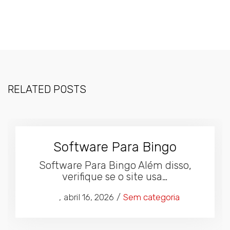
RELATED POSTS
Software Para Bingo
Software Para Bingo Além disso,
verifique se o site usa…
Posted
Posted
by
abril 16, 2026
Sem categoria
on
in