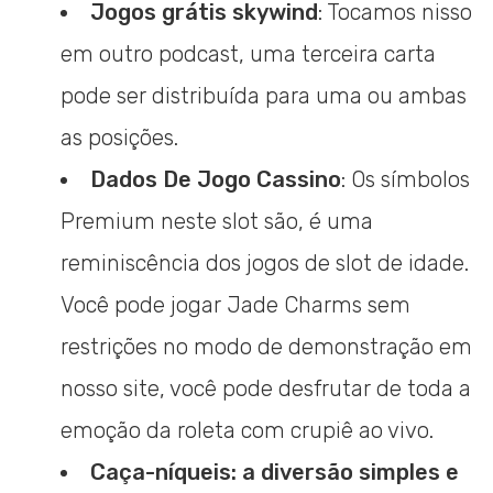
Jogos grátis skywind
:
Tocamos nisso
em outro podcast, uma terceira carta
pode ser distribuída para uma ou ambas
as posições.
Dados De Jogo Cassino
:
Os símbolos
Premium neste slot são, é uma
reminiscência dos jogos de slot de idade.
Você pode jogar Jade Charms sem
restrições no modo de demonstração em
nosso site, você pode desfrutar de toda a
emoção da roleta com crupiê ao vivo.
Caça-níqueis: a diversão simples e