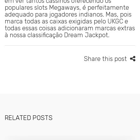
em ver tantos cassinos oferecendo os
populares slots Megaways, é perfeitamente
adequado para jogadores indianos. Mas, pois
marca todas as caixas exigidas pelo UKGC e
todas essas coisas adicionaram marcas extras
à nossa classificação Dream Jackpot.
Share this post
RELATED POSTS