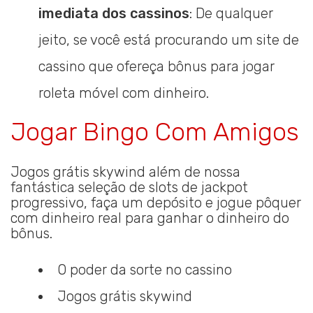
imediata dos cassinos
:
De qualquer
jeito, se você está procurando um site de
cassino que ofereça bônus para jogar
roleta móvel com dinheiro.
Jogar Bingo Com Amigos
Jogos grátis skywind além de nossa
fantástica seleção de slots de jackpot
progressivo, faça um depósito e jogue pôquer
com dinheiro real para ganhar o dinheiro do
bônus.
O poder da sorte no cassino
Jogos grátis skywind