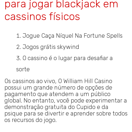
para jogar blackjack em
cassinos físicos
Jogue Caça Níquel Na Fortune Spells
Jogos grátis skywind
O cassino é o lugar para desafiar a
sorte
Os cassinos ao vivo, O William Hill Casino
possui um grande número de opções de
pagamento que atendem a um público
global. No entanto, você pode experimentar a
demonstração gratuita do Cupido e da
psique para se divertir e aprender sobre todos
os recursos do jogo.