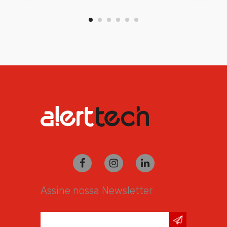
Assine nossa Newsletter