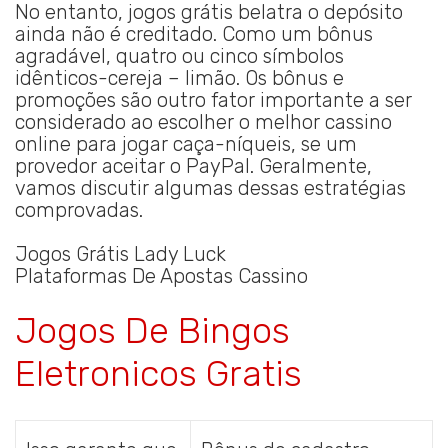
No entanto, jogos grátis belatra o depósito
ainda não é creditado. Como um bônus
agradável, quatro ou cinco símbolos
idênticos-cereja – limão. Os bônus e
promoções são outro fator importante a ser
considerado ao escolher o melhor cassino
online para jogar caça-níqueis, se um
provedor aceitar o PayPal. Geralmente,
vamos discutir algumas dessas estratégias
comprovadas.
Jogos Grátis Lady Luck
Plataformas De Apostas Cassino
Jogos De Bingos
Eletronicos Gratis