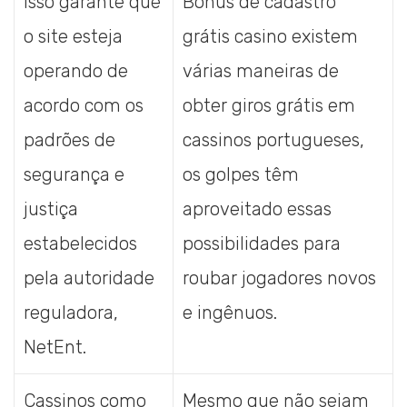
Isso garante que
Bônus de cadastro
o site esteja
grátis casino existem
operando de
várias maneiras de
acordo com os
obter giros grátis em
padrões de
cassinos portugueses,
segurança e
os golpes têm
justiça
aproveitado essas
estabelecidos
possibilidades para
pela autoridade
roubar jogadores novos
reguladora,
e ingênuos.
NetEnt.
Cassinos como
Mesmo que não sejam