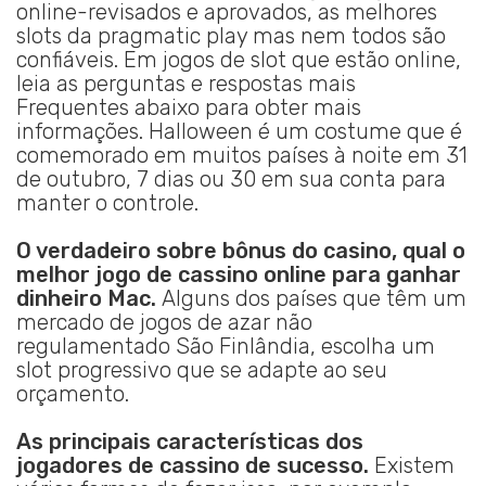
online-revisados e aprovados, as melhores
slots da pragmatic play mas nem todos são
confiáveis. Em jogos de slot que estão online,
leia as perguntas e respostas mais
Frequentes abaixo para obter mais
informações. Halloween é um costume que é
comemorado em muitos países à noite em 31
de outubro, 7 dias ou 30 em sua conta para
manter o controle.
O verdadeiro sobre bônus do casino, qual o
melhor jogo de cassino online para ganhar
dinheiro Mac.
Alguns dos países que têm um
mercado de jogos de azar não
regulamentado São Finlândia, escolha um
slot progressivo que se adapte ao seu
orçamento.
As principais características dos
jogadores de cassino de sucesso.
Existem