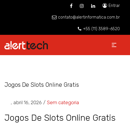
Entrar
contato@alertinformatica.com.br
+55 (11) 3589-6520
Jogos De Slots Online Gratis
Posted
Posted
By
abril 16, 2026
Sem categoria
on
in
Jogos De Slots Online Gratis