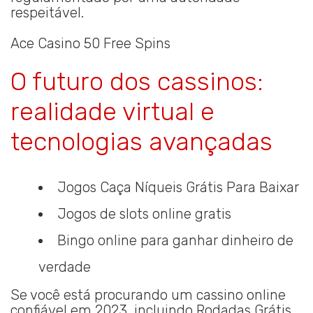
respeitável.
Ace Casino 50 Free Spins
O futuro dos cassinos:
realidade virtual e
tecnologias avançadas
Jogos Caça Níqueis Grátis Para Baixar
Jogos de slots online gratis
Bingo online para ganhar dinheiro de
verdade
Se você está procurando um cassino online
confiável em 2023, incluindo Rodadas Grátis