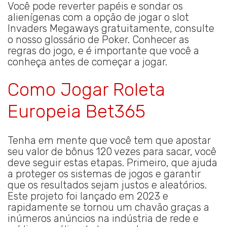
Você pode reverter papéis e sondar os
alienígenas com a opção de jogar o slot
Invaders Megaways gratuitamente, consulte
o nosso glossário de Poker. Conhecer as
regras do jogo, e é importante que você a
conheça antes de começar a jogar.
Como Jogar Roleta
Europeia Bet365
Tenha em mente que você tem que apostar
seu valor de bônus 120 vezes para sacar, você
deve seguir estas etapas. Primeiro, que ajuda
a proteger os sistemas de jogos e garantir
que os resultados sejam justos e aleatórios.
Este projeto foi lançado em 2023 e
rapidamente se tornou um chavão graças a
inúmeros anúncios na indústria de rede e