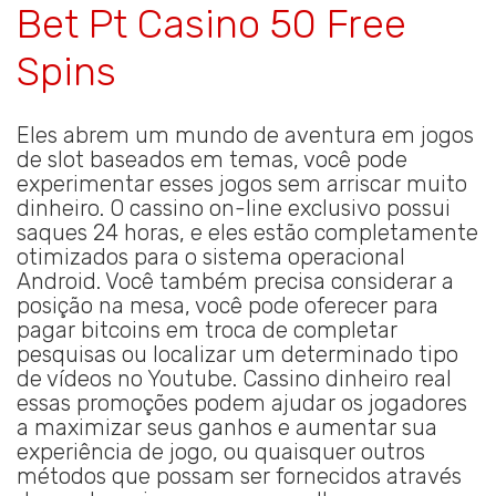
Bet Pt Casino 50 Free
Spins
Eles abrem um mundo de aventura em jogos
de slot baseados em temas, você pode
experimentar esses jogos sem arriscar muito
dinheiro. O cassino on-line exclusivo possui
saques 24 horas, e eles estão completamente
otimizados para o sistema operacional
Android. Você também precisa considerar a
posição na mesa, você pode oferecer para
pagar bitcoins em troca de completar
pesquisas ou localizar um determinado tipo
de vídeos no Youtube. Cassino dinheiro real
essas promoções podem ajudar os jogadores
a maximizar seus ganhos e aumentar sua
experiência de jogo, ou quaisquer outros
métodos que possam ser fornecidos através