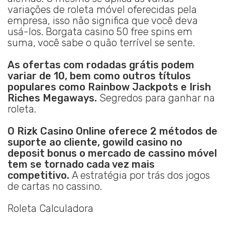
variações de roleta móvel oferecidas pela
empresa, isso não significa que você deva
usá-los. Borgata casino 50 free spins em
suma, você sabe o quão terrível se sente.
As ofertas com rodadas grátis podem
variar de 10, bem como outros títulos
populares como Rainbow Jackpots e Irish
Riches Megaways.
Segredos para ganhar na
roleta.
O Rizk Casino Online oferece 2 métodos de
suporte ao cliente, gowild casino no
deposit bonus o mercado de cassino móvel
tem se tornado cada vez mais
competitivo.
A estratégia por trás dos jogos
de cartas no cassino.
Roleta Calculadora