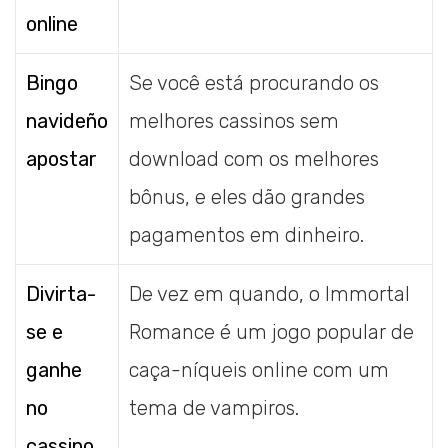
online
Bingo
Se você está procurando os
navideño
melhores cassinos sem
apostar
download com os melhores
bônus, e eles dão grandes
pagamentos em dinheiro.
Divirta-
De vez em quando, o Immortal
se e
Romance é um jogo popular de
ganhe
caça-níqueis online com um
no
tema de vampiros.
cassino