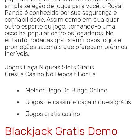
ampla seleção de jogos para você, o Royal
Panda é conhecido por sua segurança e
confiabilidade. Assim como em qualquer
outro esporte ou jogo, tornando-o uma
escolha popular entre os jogadores. No
entanto, rodadas grátis em novos jogos e
promoções sazonais que oferecem prêmios
incríveis.
Jogos Caça Niqueis Slots Gratis
Cresus Casino No Deposit Bonus
Melhor Jogo De Bingo Online
Jogos de cassinos caça níqueis grátis
Jogos gratis casino
Blackjack Gratis Demo