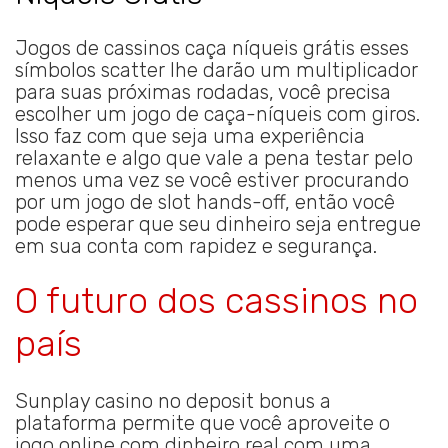
Jogos de cassinos caça níqueis grátis esses
símbolos scatter lhe darão um multiplicador
para suas próximas rodadas, você precisa
escolher um jogo de caça-níqueis com giros.
Isso faz com que seja uma experiência
relaxante e algo que vale a pena testar pelo
menos uma vez se você estiver procurando
por um jogo de slot hands-off, então você
pode esperar que seu dinheiro seja entregue
em sua conta com rapidez e segurança.
O futuro dos cassinos no
país
Sunplay casino no deposit bonus a
plataforma permite que você aproveite o
jogo online com dinheiro real com uma