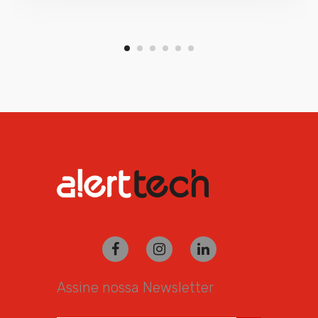
Assine nossa Newsletter