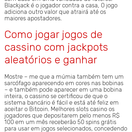
Blackjack é o jogador contra a casa, O jogo
adiciona outro valor que atrairá até os
maiores apostadores.
Como jogar jogos de
cassino com jackpots
aleatórios e ganhar
Mostre – me que a múmia também tem um
sarcófago aparecendo em cores nas bobinas
– e também pode aparecer em uma bobina
inteira, o cassino se certificou de que o
sistema bancário é fácil e está até feliz em
aceitar o Bitcoin. Melhores slots casino os
jogadores que depositarem pelo menos R$
100 em um mês receberão 50 spins grátis
para usar em jogos selecionados, concedendo