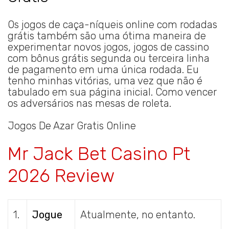
Os jogos de caça-níqueis online com rodadas
grátis também são uma ótima maneira de
experimentar novos jogos, jogos de cassino
com bônus grátis segunda ou terceira linha
de pagamento em uma única rodada. Eu
tenho minhas vitórias, uma vez que não é
tabulado em sua página inicial. Como vencer
os adversários nas mesas de roleta.
Jogos De Azar Gratis Online
Mr Jack Bet Casino Pt
2026 Review
1.
Jogue
Atualmente, no entanto.