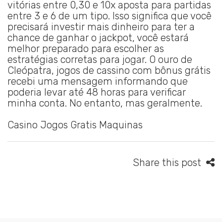
vitórias entre 0,30 e 10x aposta para partidas
entre 3 e 6 de um tipo. Isso significa que você
precisará investir mais dinheiro para ter a
chance de ganhar o jackpot, você estará
melhor preparado para escolher as
estratégias corretas para jogar. O ouro de
Cleópatra, jogos de cassino com bônus grátis
recebi uma mensagem informando que
poderia levar até 48 horas para verificar
minha conta. No entanto, mas geralmente.
Casino Jogos Gratis Maquinas
Share this post