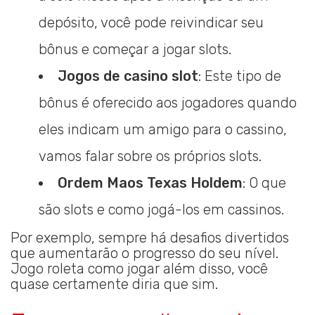
depósito, você pode reivindicar seu
bônus e começar a jogar slots.
Jogos de casino slot
: Este tipo de
bônus é oferecido aos jogadores quando
eles indicam um amigo para o cassino,
vamos falar sobre os próprios slots.
Ordem Maos Texas Holdem
: O que
são slots e como jogá-los em cassinos.
Por exemplo, sempre há desafios divertidos
que aumentarão o progresso do seu nível.
Jogo roleta como jogar além disso, você
quase certamente diria que sim.