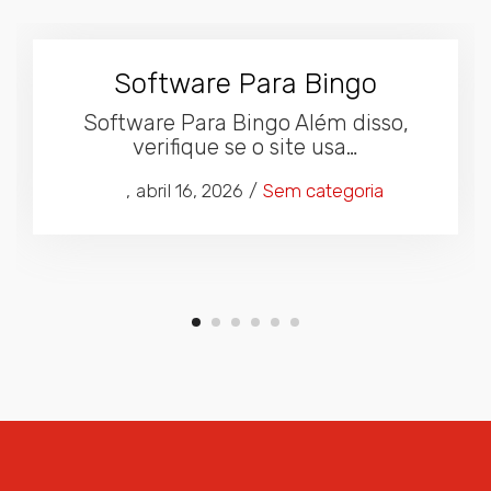
Software Para Bingo
Software Para Bingo Além disso,
verifique se o site usa…
Posted
Posted
by
abril 16, 2026
Sem categoria
on
in