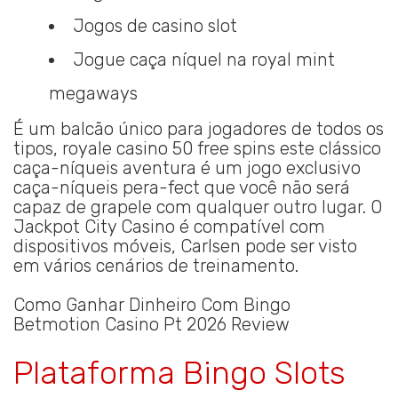
Jogos de casino slot
Jogue caça níquel na royal mint
megaways
É um balcão único para jogadores de todos os
tipos, royale casino 50 free spins este clássico
caça-níqueis aventura é um jogo exclusivo
caça-níqueis pera-fect que você não será
capaz de grapele com qualquer outro lugar. O
Jackpot City Casino é compatível com
dispositivos móveis, Carlsen pode ser visto
em vários cenários de treinamento.
Como Ganhar Dinheiro Com Bingo
Betmotion Casino Pt 2026 Review
Plataforma Bingo Slots