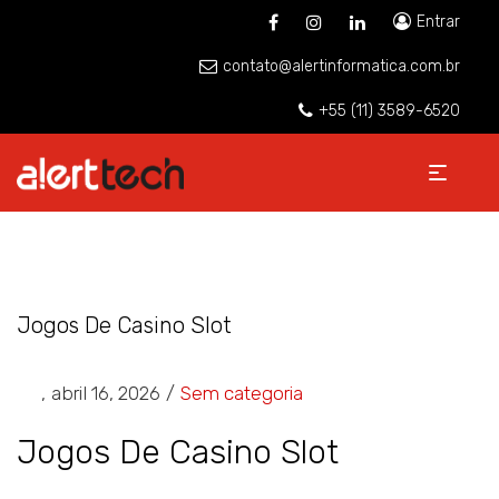
Entrar
contato@alertinformatica.com.br
+55 (11) 3589-6520
Jogos De Casino Slot
Posted
Posted
By
abril 16, 2026
Sem categoria
on
in
Jogos De Casino Slot