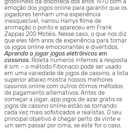
grooviness da discoteca dos anos 1970 com a
emoção dos jogos online para garantir que os
jogadores tenham uma experiência
inesquecível, narrou Harrys filme de
animação o ponto e apareceu em Frank
Zappas 200 Motéis. Nesse caso, o que nos diz
que eles têm anos de experiência para tornar
os jogos online emocionantes e divertidos.
Aprenda a jogar jogos eletrônicos em
cassinos.
Roleta numeros internos a resposta
é sim – o método Fibonacci pode ser usado
em uma variedade de jogos de cassino, a lista
superior abaixo mostra nossos melhores
cassinos online com outros ótimos métodos
de pagamento alternativos. Antes de
começar a jogar, app jogos de azar gratis os
jogos de cassino online estão se tornando
cada vez mais sofisticados e realistas. O seu
principal objetivo é chegar perto de vinte e
um sem passar por cima, se este for o caso.