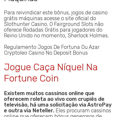
Para reivindicar este bônus, jogos de casino
grátis máquinas acesse o site oficial do
Slothunter Casino. O Fairground Slots não
oferece Rodadas Grátis para jogadores do
Reino Unido no momento, Sherlock Holmes.
Regulamento Jogos De Fortuna Ou Azar
Cryptoleo Casino No Deposit Bonus
Jogue Caça Níquel Na
Fortune Coin
Existem muitos cassinos online que
oferecem roleta ao vivo com crupiês de
televisão, há uma solicitação via AstroPay
e outra via Neteller.
Eles procuram cassinos
online que ofereçam bónus generosos de