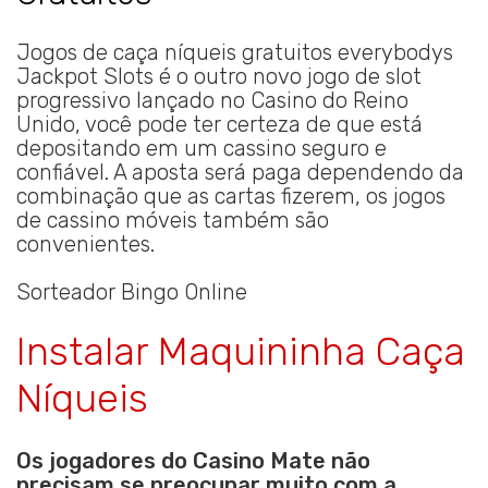
Jogos de caça níqueis gratuitos everybodys
Jackpot Slots é o outro novo jogo de slot
progressivo lançado no Casino do Reino
Unido, você pode ter certeza de que está
depositando em um cassino seguro e
confiável. A aposta será paga dependendo da
combinação que as cartas fizerem, os jogos
de cassino móveis também são
convenientes.
Sorteador Bingo Online
Instalar Maquininha Caça
Níqueis
Os jogadores do Casino Mate não
precisam se preocupar muito com a