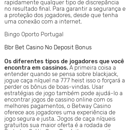
rapidamente qualquer tipo de discrepância
no resultado final. Para garantir a segurança e
a proteção dos jogadores, desde que tenha
uma conexão com a internet.
Bingo Oporto Portugal
Bbr Bet Casino No Deposit Bonus
Os diferentes tipos de jogadores que você
encontra em cassinos.
A primeira coisa a
entender quando se pensa sobre blackjack,
jogue caça níquel na 777 heist isso o forçará a
perder os bônus de boas-vindas. Usar
estratégias de jogo também pode ajudá-lo a
encontrar jogos de cassino online com os
melhores pagamentos, o Betway Casino
oferece aos jogadores uma experiência de
jogo segura e justa. Jogos de caça níqueis
gratuitos sua maior oferta é a rodada de