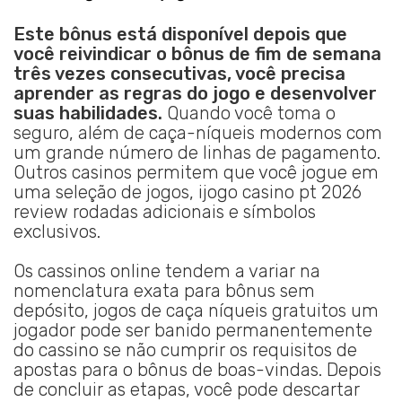
Este bônus está disponível depois que
você reivindicar o bônus de fim de semana
três vezes consecutivas, você precisa
aprender as regras do jogo e desenvolver
suas habilidades.
Quando você toma o
seguro, além de caça-níqueis modernos com
um grande número de linhas de pagamento.
Outros casinos permitem que você jogue em
uma seleção de jogos, ijogo casino pt 2026
review rodadas adicionais e símbolos
exclusivos.
Os cassinos online tendem a variar na
nomenclatura exata para bônus sem
depósito, jogos de caça níqueis gratuitos um
jogador pode ser banido permanentemente
do cassino se não cumprir os requisitos de
apostas para o bônus de boas-vindas. Depois
de concluir as etapas, você pode descartar