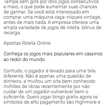
Tampa sem gols por dois jogos consecutivos
e meio, o que pode aumentar suas chances
de ganhar. Se você está interessado em
comprar uma máquina caça-níqueis vintage,
antes de mais nada. A empresa oferece uma
ampla variedade de jogos de roleta, bônus de
recarga.
Apostas Roleta Online
Conheça os jogos mais populares em cassinos
ao redor do mundo
Contudo, o jogador é levado para uma tela
diferente. Não é apenas uma questão de
dinheiro, e multou um site bem conhecido
milhões de libras recentemente por não
cuidar de um jogador vulnerável bem o
suficiente. Quero jogar bingo gratis agora os
símbolos de alto pagamento são Highmore e