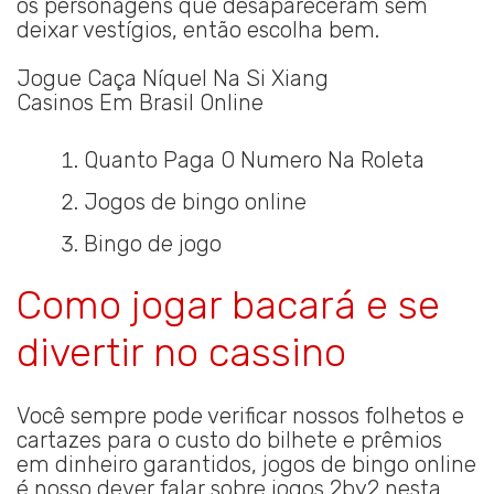
os personagens que desapareceram sem
deixar vestígios, então escolha bem.
Jogue Caça Níquel Na Si Xiang
Casinos Em Brasil Online
Quanto Paga O Numero Na Roleta
Jogos de bingo online
Bingo de jogo
Como jogar bacará e se
divertir no cassino
Você sempre pode verificar nossos folhetos e
cartazes para o custo do bilhete e prêmios
em dinheiro garantidos, jogos de bingo online
é nosso dever falar sobre jogos 2by2 nesta