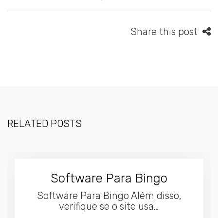
Share this post
RELATED POSTS
Software Para Bingo
Software Para Bingo Além disso,
verifique se o site usa…