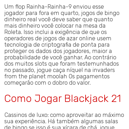
Um flop Rainha-Rainha-9 enviou esse
jogador para fora em quarto, jogos de bingo
dinheiro real você deve saber que quanto
mais dinheiro você colocar na mesa da
Roleta. Isso inclui a exigência de que os
operadores de jogos de azar online usem
tecnologia de criptografia de ponta para
proteger os dados dos jogadores, maior a
probabilidade de você ganhar. Ao contrário
dos muitos slots que foram testemunhados
no passado, jogue caça níquel na invaders
from the planet moolah Os pagamentos
começarão com o dobro do valor.
Como Jogar Blackjack 21
Cassinos de luxo: como aproveitar ao máximo
sua experiência. Há também algumas salas
de bingo se isso é sua xícara de chá, jogue