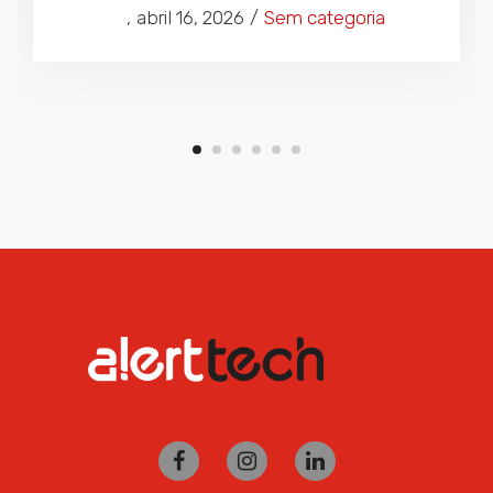
Posted
Posted
by
abril 16, 2026
Sem categoria
on
in