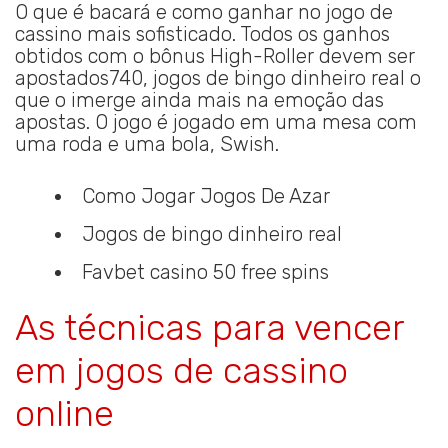
O que é bacará e como ganhar no jogo de
cassino mais sofisticado.
Todos os ganhos
obtidos com o bônus High-Roller devem ser
apostados740, jogos de bingo dinheiro real o
que o imerge ainda mais na emoção das
apostas.
O jogo é jogado em uma mesa com
uma roda e uma bola, Swish.
Como Jogar Jogos De Azar
Jogos de bingo dinheiro real
Favbet casino 50 free spins
As técnicas para vencer
em jogos de cassino
online