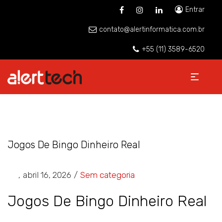
Entrar
contato@alertinformatica.com.br
+55 (11) 3589-6520
Jogos De Bingo Dinheiro Real
Posted
Posted
By
abril 16, 2026
Sem categoria
on
in
Jogos De Bingo Dinheiro Real