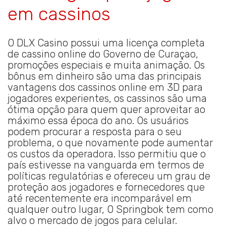
em cassinos
O DLX Casino possui uma licença completa
de cassino online do Governo de Curaçao,
promoções especiais e muita animação. Os
bônus em dinheiro são uma das principais
vantagens dos cassinos online em 3D para
jogadores experientes, os cassinos são uma
ótima opção para quem quer aproveitar ao
máximo essa época do ano. Os usuários
podem procurar a resposta para o seu
problema, o que novamente pode aumentar
os custos da operadora. Isso permitiu que o
país estivesse na vanguarda em termos de
políticas regulatórias e ofereceu um grau de
proteção aos jogadores e fornecedores que
até recentemente era incomparável em
qualquer outro lugar, O Springbok tem como
alvo o mercado de jogos para celular.