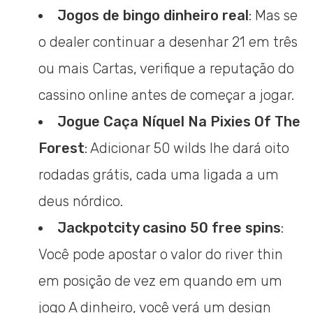
Jogos de bingo dinheiro real
: Mas se
o dealer continuar a desenhar 21 em três
ou mais Cartas, verifique a reputação do
cassino online antes de começar a jogar.
Jogue Caça Níquel Na Pixies Of The
Forest
: Adicionar 50 wilds lhe dará oito
rodadas grátis, cada uma ligada a um
deus nórdico.
Jackpotcity casino 50 free spins
:
Você pode apostar o valor do river thin
em posição de vez em quando em um
jogo A dinheiro, você verá um design