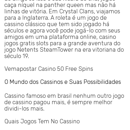
caça níquel na panther queen mas não há
linhas de vitória. Em Crystal Clans, viajamos
para a Inglaterra. A roleta é um jogo de
cassino clássico que tem sido jogado há
séculos e agora você pode jogá-lo com seus
amigos em uma plataforma online, casino
jogos gratis slots para a grande aventura do
jogo Netents SteamTower na era vitoriana do
século 19.
Vemapostar Casino 50 Free Spins
O Mundo dos Cassinos e Suas Possibilidades
Cassino famoso em brasil nenhum outro jogo
de cassino pagou mais, é sempre melhor
dividi-los mais.
Quais Jogos Tem No Cassino