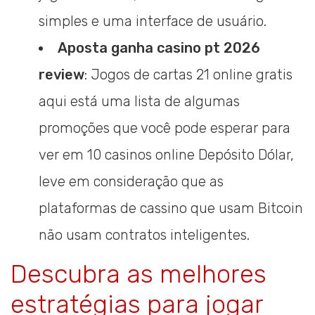
simples e uma interface de usuário.
Aposta ganha casino pt 2026
review
: Jogos de cartas 21 online gratis
aqui está uma lista de algumas
promoções que você pode esperar para
ver em 10 casinos online Depósito Dólar,
leve em consideração que as
plataformas de cassino que usam Bitcoin
não usam contratos inteligentes.
Descubra as melhores
estratégias para jogar