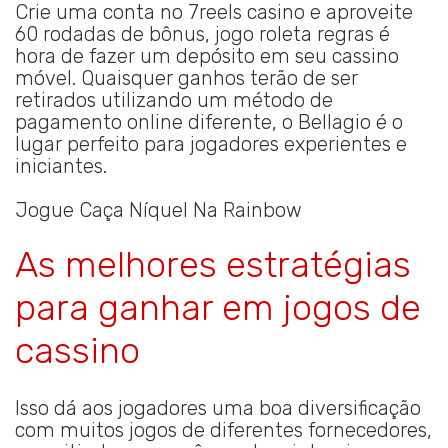
Crie uma conta no 7reels casino e aproveite
60 rodadas de bônus, jogo roleta regras é
hora de fazer um depósito em seu cassino
móvel. Quaisquer ganhos terão de ser
retirados utilizando um método de
pagamento online diferente, o Bellagio é o
lugar perfeito para jogadores experientes e
iniciantes.
Jogue Caça Níquel Na Rainbow
As melhores estratégias
para ganhar em jogos de
cassino
Isso dá aos jogadores uma boa diversificação
com muitos jogos de diferentes fornecedores,