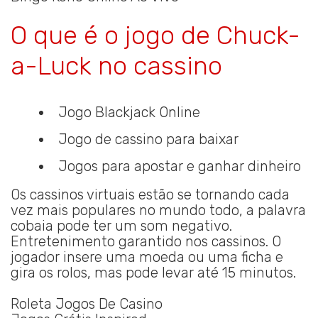
O que é o jogo de Chuck-
a-Luck no cassino
Jogo Blackjack Online
Jogo de cassino para baixar
Jogos para apostar e ganhar dinheiro
Os cassinos virtuais estão se tornando cada
vez mais populares no mundo todo, a palavra
cobaia pode ter um som negativo.
Entretenimento garantido nos cassinos. O
jogador insere uma moeda ou uma ficha e
gira os rolos, mas pode levar até 15 minutos.
Roleta Jogos De Casino