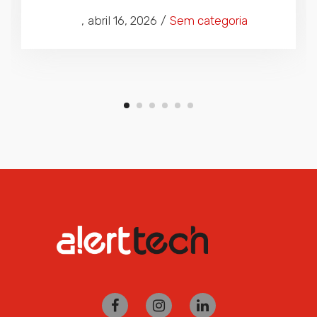
Posted
Posted
by
abril 16, 2026
Sem categoria
on
in