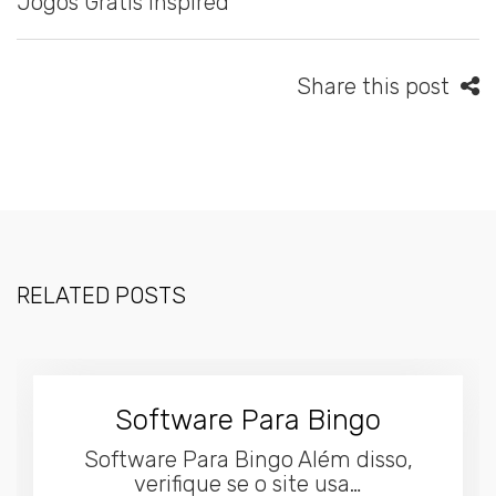
Jogos Grátis Inspired
Share this post
RELATED POSTS
Software Para Bingo
Software Para Bingo Além disso,
verifique se o site usa…