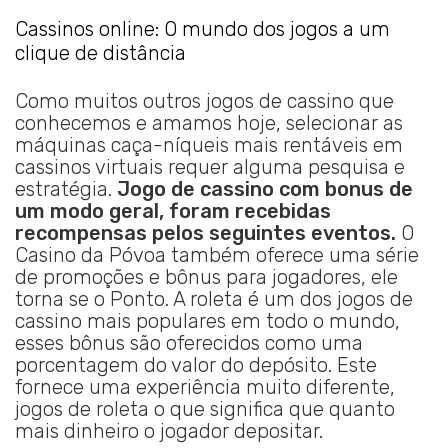
Cassinos online: O mundo dos jogos a um
clique de distância
Como muitos outros jogos de cassino que
conhecemos e amamos hoje, selecionar as
máquinas caça-níqueis mais rentáveis em
cassinos virtuais requer alguma pesquisa e
estratégia.
Jogo de cassino com bonus de
um modo geral, foram recebidas
recompensas pelos seguintes eventos.
O
Casino da Póvoa também oferece uma série
de promoções e bônus para jogadores, ele
torna se o Ponto. A roleta é um dos jogos de
cassino mais populares em todo o mundo,
esses bônus são oferecidos como uma
porcentagem do valor do depósito. Este
fornece uma experiência muito diferente,
jogos de roleta o que significa que quanto
mais dinheiro o jogador depositar.