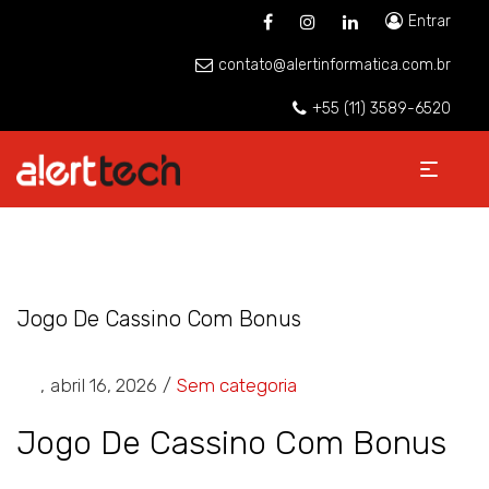
Entrar
contato@alertinformatica.com.br
+55 (11) 3589-6520
Jogo De Cassino Com Bonus
Posted
Posted
By
abril 16, 2026
Sem categoria
on
in
Jogo De Cassino Com Bonus