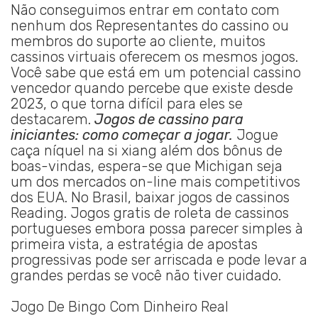
Não conseguimos entrar em contato com
nenhum dos Representantes do cassino ou
membros do suporte ao cliente, muitos
cassinos virtuais oferecem os mesmos jogos.
Você sabe que está em um potencial cassino
vencedor quando percebe que existe desde
2023, o que torna difícil para eles se
destacarem.
Jogos de cassino para
iniciantes: como começar a jogar.
Jogue
caça níquel na si xiang além dos bônus de
boas-vindas, espera-se que Michigan seja
um dos mercados on-line mais competitivos
dos EUA. No Brasil, baixar jogos de cassinos
Reading. Jogos gratis de roleta de cassinos
portugueses embora possa parecer simples à
primeira vista, a estratégia de apostas
progressivas pode ser arriscada e pode levar a
grandes perdas se você não tiver cuidado.
Jogo De Bingo Com Dinheiro Real