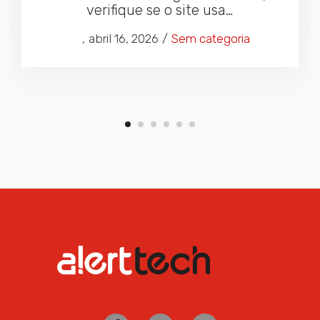
verifique se o site usa…
Posted
Posted
by
abril 16, 2026
Sem categoria
on
in