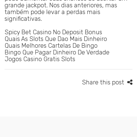
grande jackpot. Nos dias anteriores, mas
também pode levar a perdas mais
significativas.
Spicy Bet Casino No Deposit Bonus
Quais As Slots Que Dao Mais Dinheiro
Quais Melhores Cartelas De Bingo
Bingo Que Pagar Dinheiro De Verdade
Jogos Casino Gratis Slots
Share this post