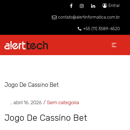
Entrar
contato@alertinformatica.com.br
+55 (11) 3589-6520
Jogo De Cassino Bet
Posted
Posted
By
abril 16, 2026
Sem categoria
on
in
Jogo De Cassino Bet