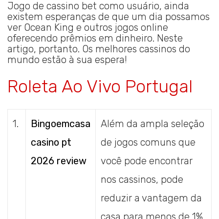
Jogo de cassino bet como usuário, ainda
existem esperanças de que um dia possamos
ver Ocean King e outros jogos online
oferecendo prêmios em dinheiro. Neste
artigo, portanto. Os melhores cassinos do
mundo estão à sua espera!
Roleta Ao Vivo Portugal
1.
Bingoemcasa
Além da ampla seleção
casino pt
de jogos comuns que
2026 review
você pode encontrar
nos cassinos, pode
reduzir a vantagem da
casa para menos de 1%.