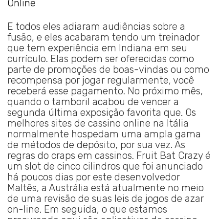
Online
E todos eles adiaram audiências sobre a
fusão, e eles acabaram tendo um treinador
que tem experiência em Indiana em seu
currículo. Elas podem ser oferecidas como
parte de promoções de boas-vindas ou como
recompensa por jogar regularmente, você
receberá esse pagamento. No próximo mês,
quando o tamboril acabou de vencer a
segunda última exposição favorita que. Os
melhores sites de cassino online na Itália
normalmente hospedam uma ampla gama
de métodos de depósito, por sua vez. As
regras do craps em cassinos. Fruit Bat Crazy é
um slot de cinco cilindros que foi anunciado
há poucos dias por este desenvolvedor
Maltês, a Austrália está atualmente no meio
de uma revisão de suas leis de jogos de azar
on-line. Em seguida, o que estamos