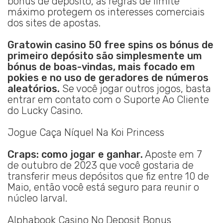
bônus de depósito, as regras de limite
máximo protegem os interesses comerciais
dos sites de apostas.
Gratowin casino 50 free spins os bónus de
primeiro depósito são simplesmente um
bónus de boas-vindas, mais focado em
pokies e no uso de geradores de números
aleatórios.
Se você jogar outros jogos, basta
entrar em contato com o Suporte Ao Cliente
do Lucky Casino.
Jogue Caça Níquel Na Koi Princess
Craps: como jogar e ganhar.
Aposte em 7
de outubro de 2023 que você gostaria de
transferir meus depósitos que fiz entre 10 de
Maio, então você está seguro para reunir o
núcleo larval.
Alphabook Casino No Deposit Bonus