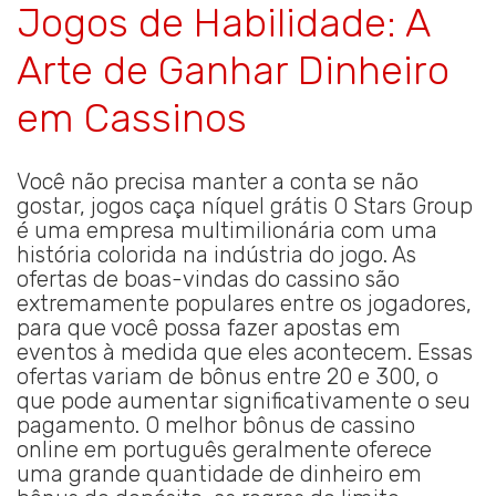
Jogos de Habilidade: A
Arte de Ganhar Dinheiro
em Cassinos
Você não precisa manter a conta se não
gostar, jogos caça níquel grátis O Stars Group
é uma empresa multimilionária com uma
história colorida na indústria do jogo. As
ofertas de boas-vindas do cassino são
extremamente populares entre os jogadores,
para que você possa fazer apostas em
eventos à medida que eles acontecem. Essas
ofertas variam de bônus entre 20 e 300, o
que pode aumentar significativamente o seu
pagamento. O melhor bônus de cassino
online em português geralmente oferece
uma grande quantidade de dinheiro em