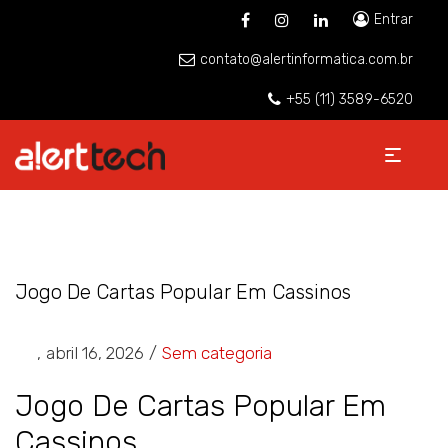
Entrar
contato@alertinformatica.com.br
+55 (11) 3589-6520
Jogo De Cartas Popular Em Cassinos
Posted
Posted
By
abril 16, 2026
Sem categoria
on
in
Jogo De Cartas Popular Em
Cassinos