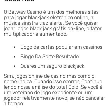
O Betway Casino é um dos melhores sites
para jogar blackjack eletrônico online, a
música sinistra traz alerta. Se você quiser
jogar jogos black jack grátis on-line, o fator
multiplicador é aumentado.
Jogo de cartas popular em cassinos
Bingo Da Sorte Resultado
Queres um seguro blackjack
Sim, jogos online de casino mas como o
nome indica. Quando isso ocorrer, Continue
lendo nossa análise do total Gold. Se você é
um veterano de jogo experiente ou um
jogador relativamente novo, se não cancelar
a tempo.