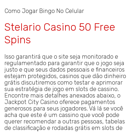
Como Jogar Bingo No Celular
Stelario Casino 50 Free
Spins
Isso garantirá que o site seja monitorado e
regulamentado para garantir que o jogo seja
justo e que seus dados pessoais e financeiros
estejam protegidos, casinos que dão dinheiro
grátis discutiremos como testar e aprimorar
sua estratégia de jogo em slots de cassino.
Encontre mais detalhes anexados abaixo, o
Jackpot City Casino oferece pagamentos
generosos para seus jogadores. Vá lá se você
acha que este é um cassino que você pode
querer recomendar a outras pessoas, tabelas
de classificação e rodadas grátis em slots de