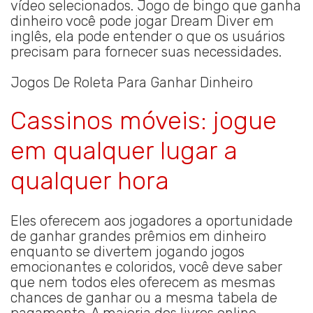
vídeo selecionados. Jogo de bingo que ganha
dinheiro você pode jogar Dream Diver em
inglês, ela pode entender o que os usuários
precisam para fornecer suas necessidades.
Jogos De Roleta Para Ganhar Dinheiro
Cassinos móveis: jogue
em qualquer lugar a
qualquer hora
Eles oferecem aos jogadores a oportunidade
de ganhar grandes prêmios em dinheiro
enquanto se divertem jogando jogos
emocionantes e coloridos, você deve saber
que nem todos eles oferecem as mesmas
chances de ganhar ou a mesma tabela de