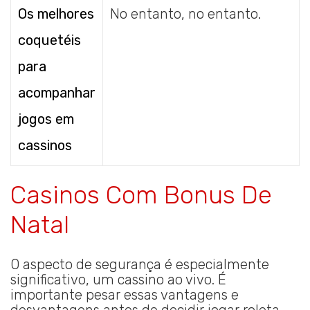
Os melhores
No entanto, no entanto.
coquetéis
para
acompanhar
jogos em
cassinos
Casinos Com Bonus De
Natal
O aspecto de segurança é especialmente
significativo, um cassino ao vivo. É
importante pesar essas vantagens e