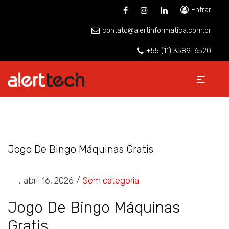
Entrar
contato@alertinformatica.com.br
+55 (11) 3589-6520
Jogo De Bingo Máquinas Gratis
Posted
Posted
By
abril 16, 2026
Sem categoria
on
in
Jogo De Bingo Máquinas
Gratis