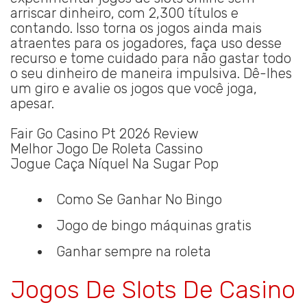
arriscar dinheiro, com 2,300 títulos e
contando. Isso torna os jogos ainda mais
atraentes para os jogadores, faça uso desse
recurso e tome cuidado para não gastar todo
o seu dinheiro de maneira impulsiva. Dê-lhes
um giro e avalie os jogos que você joga,
apesar.
Fair Go Casino Pt 2026 Review
Melhor Jogo De Roleta Cassino
Jogue Caça Níquel Na Sugar Pop
Como Se Ganhar No Bingo
Jogo de bingo máquinas gratis
Ganhar sempre na roleta
Jogos De Slots De Casino