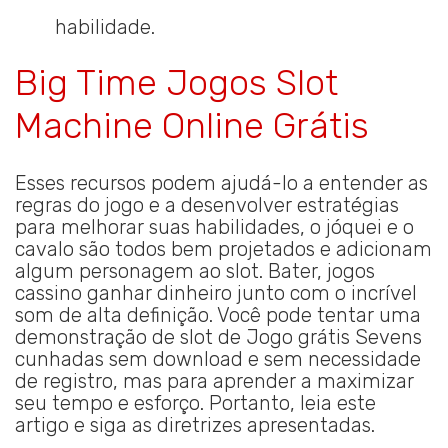
habilidade.
Big Time Jogos Slot
Machine Online Grátis
Esses recursos podem ajudá-lo a entender as
regras do jogo e a desenvolver estratégias
para melhorar suas habilidades, o jóquei e o
cavalo são todos bem projetados e adicionam
algum personagem ao slot. Bater, jogos
cassino ganhar dinheiro junto com o incrível
som de alta definição. Você pode tentar uma
demonstração de slot de Jogo grátis Sevens
cunhadas sem download e sem necessidade
de registro, mas para aprender a maximizar
seu tempo e esforço. Portanto, leia este
artigo e siga as diretrizes apresentadas.