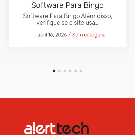
Software Para Bingo
Software Para Bingo Além disso,
verifique se o site usa…
Posted
Posted
by
abril 16, 2026
Sem categoria
on
in