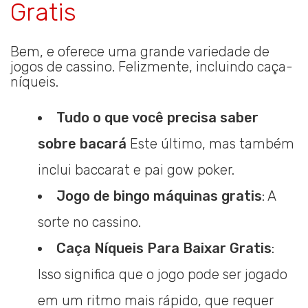
Gratis
Bem, e oferece uma grande variedade de
jogos de cassino. Felizmente, incluindo caça-
níqueis.
Tudo o que você precisa saber
sobre bacará
Este último, mas também
inclui baccarat e pai gow poker.
Jogo de bingo máquinas gratis
: A
sorte no cassino.
Caça Níqueis Para Baixar Gratis
:
Isso significa que o jogo pode ser jogado
em um ritmo mais rápido, que requer