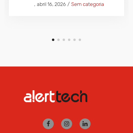
Posted
Posted
by
abril 16, 2026
Sem categoria
on
in