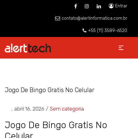
Entrar
contato@alertinformatica.com.br
+55 (11) 3589-6520
Jogo De Bingo Gratis No Celular
Posted
Posted
By
abril 16, 2026
Sem categoria
on
in
Jogo De Bingo Gratis No
Celular