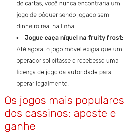
de cartas, você nunca encontraria um
jogo de pôquer sendo jogado sem
dinheiro real na linha.
Jogue caça níquel na fruity frost:
Até agora, o jogo móvel exigia que um
operador solicitasse e recebesse uma
licença de jogo da autoridade para
operar legalmente.
Os jogos mais populares
dos cassinos: aposte e
ganhe