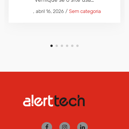
Posted
Posted
by
abril 16, 2026
Sem categoria
on
in