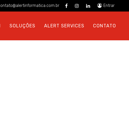
ontato@alertinformatica.com.br
Entrar
N
SOLUÇÕES
ALERT SERVICES
CONTATO