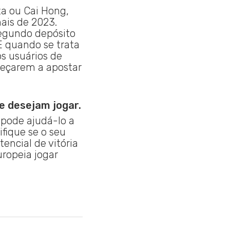
a ou Cai Hong,
ais de 2023.
segundo depósito
E quando se trata
s usuários de
eçarem a apostar
e desejam jogar.
 pode ajudá-lo a
ifique se o seu
ncial de vitória
ropeia jogar