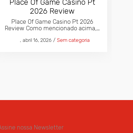
Place Of Game Casino Pt
2026 Review
Place Of Game Casino Pt 2026
B
Review Como mencionado acima,…
Posted
Posted
by
abril 16, 2026
Sem categoria
on
in
Assine nossa Newsletter