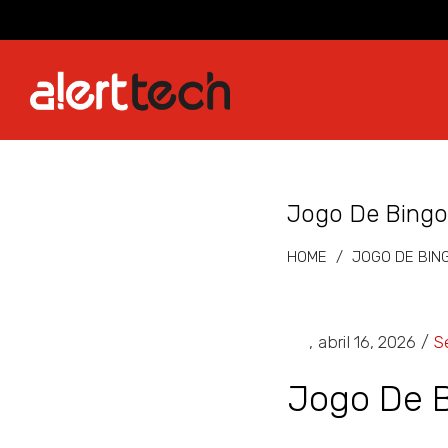
Alert
Alert
Informática
Informática
Jogo De Bingo
HOME
/
JOGO DE BIN
Posted
P
By
abril 16, 2026
S
on
in
Jogo De B