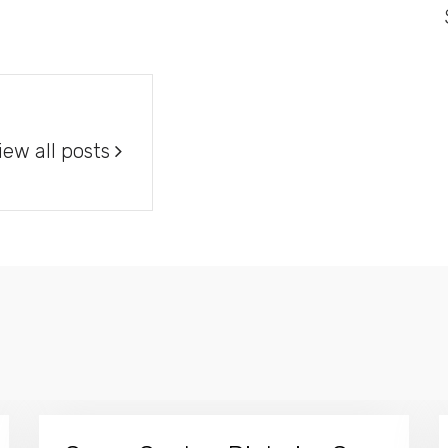
iew all posts