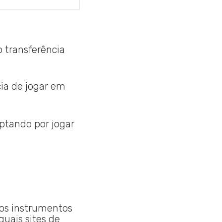
 transferência
ia de jogar em
optando por jogar
ros instrumentos
quais sites de