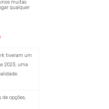
sinos muitas
jogar qualquer
e
ark tiveram um
de 2023, uma
ualidade.
s de opções,