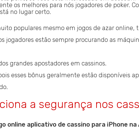
ente os melhores para nós jogadores de poker. 
stá no lugar certo.
uito populares mesmo em jogos de azar online, t
os jogadores estão sempre procurando as máqui
os grandes apostadores em cassinos.
 pois esses bônus geralmente estão disponíveis a
do.
iona a segurança nos cass
o online aplicativo de cassino para iPhone na