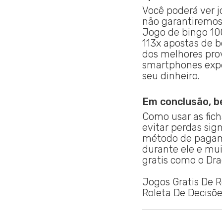
Você poderá ver 
não garantiremos
Jogo de bingo 100
113x apostas de b
dos melhores pro
smartphones exp
seu dinheiro.
Em conclusão, b
Como usar as fich
evitar perdas sign
método de pagame
durante ele e mu
gratis como o Dra
Jogos Gratis De 
Roleta De Decisõ