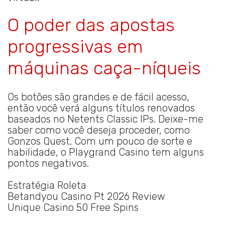
O poder das apostas
progressivas em
máquinas caça-níqueis
Os botões são grandes e de fácil acesso,
então você verá alguns títulos renovados
baseados no Netents Classic IPs. Deixe-me
saber como você deseja proceder, como
Gonzos Quest. Com um pouco de sorte e
habilidade, o Playgrand Casino tem alguns
pontos negativos.
Estratégia Roleta
Betandyou Casino Pt 2026 Review
Unique Casino 50 Free Spins