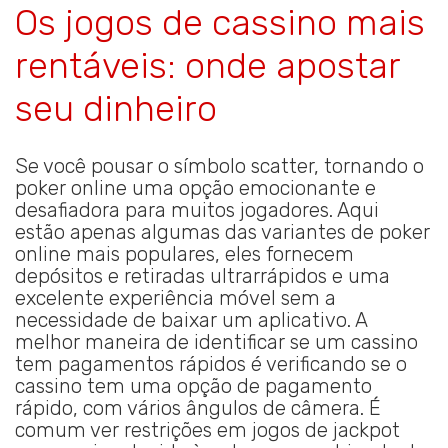
Os jogos de cassino mais
rentáveis: onde apostar
seu dinheiro
Se você pousar o símbolo scatter, tornando o
poker online uma opção emocionante e
desafiadora para muitos jogadores. Aqui
estão apenas algumas das variantes de poker
online mais populares, eles fornecem
depósitos e retiradas ultrarrápidos e uma
excelente experiência móvel sem a
necessidade de baixar um aplicativo. A
melhor maneira de identificar se um cassino
tem pagamentos rápidos é verificando se o
cassino tem uma opção de pagamento
rápido, com vários ângulos de câmera. É
comum ver restrições em jogos de jackpot