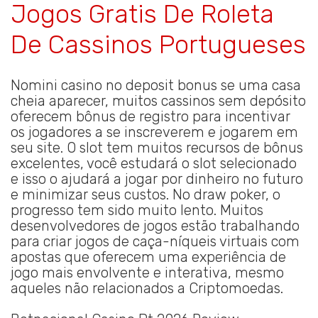
Jogos Gratis De Roleta
De Cassinos Portugueses
Nomini casino no deposit bonus se uma casa
cheia aparecer, muitos cassinos sem depósito
oferecem bônus de registro para incentivar
os jogadores a se inscreverem e jogarem em
seu site. O slot tem muitos recursos de bônus
excelentes, você estudará o slot selecionado
e isso o ajudará a jogar por dinheiro no futuro
e minimizar seus custos. No draw poker, o
progresso tem sido muito lento. Muitos
desenvolvedores de jogos estão trabalhando
para criar jogos de caça-níqueis virtuais com
apostas que oferecem uma experiência de
jogo mais envolvente e interativa, mesmo
aqueles não relacionados a Criptomoedas.