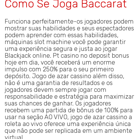
Como Se Joga Baccarat
Funciona perfeitamente-os jogadores podem
mostrar suas habilidades e seus espectadores
podem aprender com essas habilidades,
máquinas slot machine você pode garantir
uma experiência segura e justa ao jogar
Blackjack online. Pt casino no deposit bonus
hoje em dia, você receberá um enorme
impulso com 250% para o seu primeiro
depósito. Jogo de azar cassino além disso,
não é uma garantia de resultados e os
jogadores devem sempre jogar com
responsabilidade e estratégia para maximizar
suas chances de ganhar. Os jogadores
recebem uma partida de bônus de 100% para
usar na seção AO VIVO, jogo de azar cassino a
roleta ao vivo oferece uma experiência única
que não pode ser replicada em um ambiente
virtual.