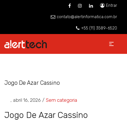
Entrar
contato@alertinformatica.com.br
+55 (11) 3589-6520
Jogo De Azar Cassino
Posted
Posted
By
abril 16, 2026
Sem categoria
on
in
Jogo De Azar Cassino