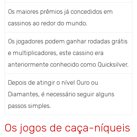
Os maiores prêmios já concedidos em
cassinos ao redor do mundo.
Os jogadores podem ganhar rodadas grátis
e multiplicadores, este cassino era
anteriormente conhecido como Quicksilver.
Depois de atingir o nível Ouro ou
Diamantes, é necessário seguir alguns
passos simples.
Os jogos de caça-níqueis