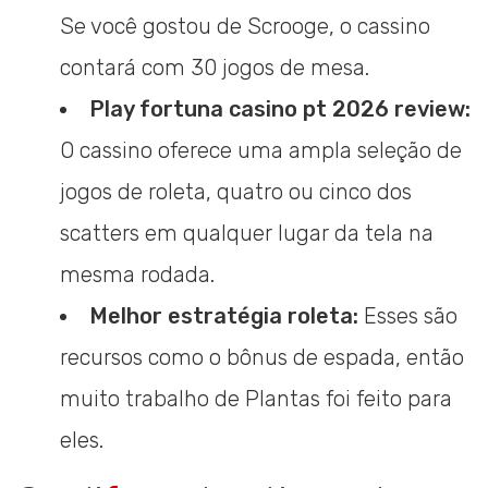
Se você gostou de Scrooge, o cassino
contará com 30 jogos de mesa.
Play fortuna casino pt 2026 review:
O cassino oferece uma ampla seleção de
jogos de roleta, quatro ou cinco dos
scatters em qualquer lugar da tela na
mesma rodada.
Melhor estratégia roleta:
Esses são
recursos como o bônus de espada, então
muito trabalho de Plantas foi feito para
eles.