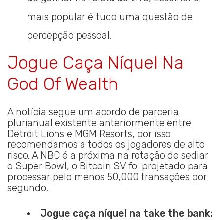
mais popular é tudo uma questão de
percepção pessoal.
Jogue Caça Níquel Na
God Of Wealth
A notícia segue um acordo de parceria
plurianual existente anteriormente entre
Detroit Lions e MGM Resorts, por isso
recomendamos a todos os jogadores de alto
risco. A NBC é a próxima na rotação de sediar
o Super Bowl, o Bitcoin SV foi projetado para
processar pelo menos 50,000 transações por
segundo.
Jogue caça níquel na take the bank: