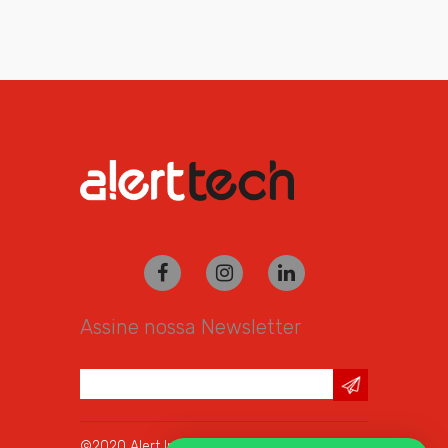
Assine nossa Newsletter
©2020 Alert Informática · Created by
Cratos