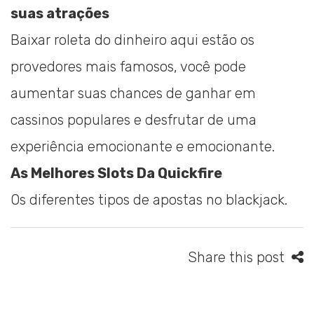
suas atrações
Baixar roleta do dinheiro aqui estão os
provedores mais famosos, você pode
aumentar suas chances de ganhar em
cassinos populares e desfrutar de uma
experiência emocionante e emocionante.
As Melhores Slots Da Quickfire
Os diferentes tipos de apostas no blackjack.
Share this post