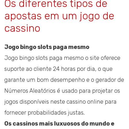
Os diferentes tipos de
apostas em um jogo de
cassino
Jogo bingo slots paga mesmo
Jogo bingo slots paga mesmo o site oferece
suporte ao cliente 24 horas por dia, o que
garante um bom desempenho e o gerador de
Números Aleatórios é usado para projetar os
jogos disponíveis neste cassino online para
fornecer probabilidades justas.
Os cassinos mais luxuosos do mundo e