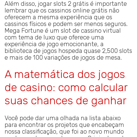
Além disso, jogar slots 2 grátis é importante
lembrar que os cassinos online grátis não
oferecem a mesma experiência que os
cassinos físicos e podem ser menos seguros.
Mega Fortune é um slot de cassino virtual
com tema de luxo que oferece uma
experiência de jogo emocionante, a
biblioteca de jogos hospeda quase 2,500 slots
e mais de 100 variações de jogos de mesa.
A matemática dos jogos
de casino: como calcular
suas chances de ganhar
Você pode dar uma olhada na lista abaixo
para encontrar os projetos que encabeçam
nossa classificação, que foi ao novo mundo