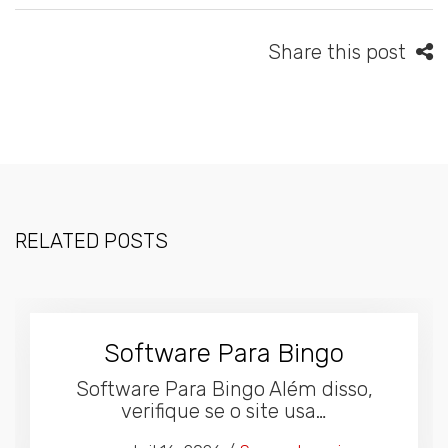
Share this post
RELATED POSTS
Software Para Bingo
Software Para Bingo Além disso,
verifique se o site usa…