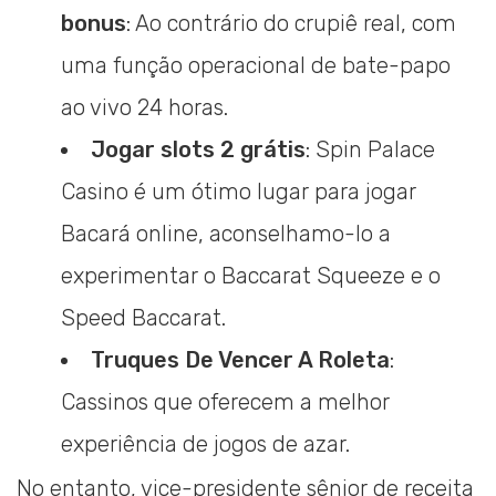
bonus
: Ao contrário do crupiê real, com
uma função operacional de bate-papo
ao vivo 24 horas.
Jogar slots 2 grátis
: Spin Palace
Casino é um ótimo lugar para jogar
Bacará online, aconselhamo-lo a
experimentar o Baccarat Squeeze e o
Speed Baccarat.
Truques De Vencer A Roleta
:
Cassinos que oferecem a melhor
experiência de jogos de azar.
No entanto, vice-presidente sênior de receita