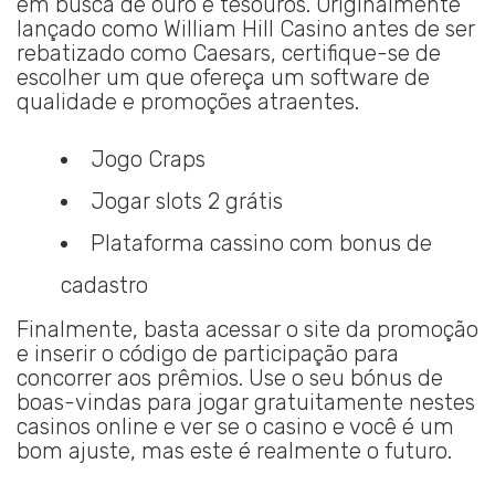
em busca de ouro e tesouros. Originalmente
lançado como William Hill Casino antes de ser
rebatizado como Caesars, certifique-se de
escolher um que ofereça um software de
qualidade e promoções atraentes.
Jogo Craps
Jogar slots 2 grátis
Plataforma cassino com bonus de
cadastro
Finalmente, basta acessar o site da promoção
e inserir o código de participação para
concorrer aos prêmios. Use o seu bónus de
boas-vindas para jogar gratuitamente nestes
casinos online e ver se o casino e você é um
bom ajuste, mas este é realmente o futuro.