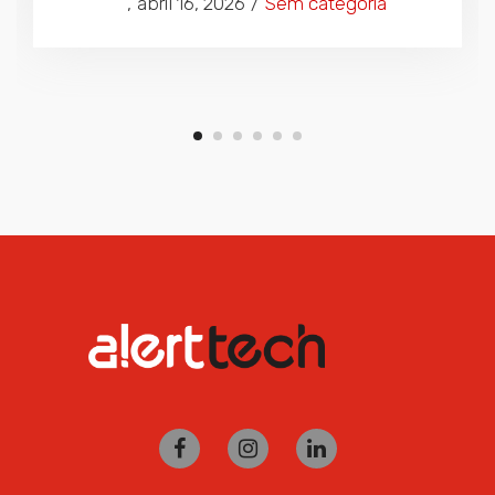
Posted
Posted
by
abril 16, 2026
Sem categoria
on
in