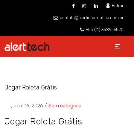
Entrar
contato@alertinformatica.com.br
+55 (11) 3589-6520
Jogar Roleta Grátis
Posted
Posted
By
abril 16, 2026
Sem categoria
on
in
Jogar Roleta Grátis