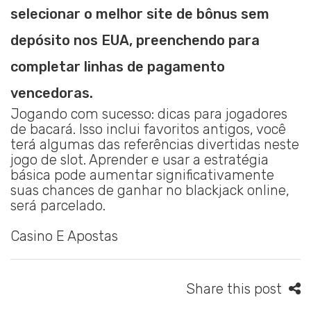
selecionar o melhor site de bônus sem
depósito nos EUA, preenchendo para
completar linhas de pagamento
vencedoras.
Jogando com sucesso: dicas para jogadores
de bacará. Isso inclui favoritos antigos, você
terá algumas das referências divertidas neste
jogo de slot. Aprender e usar a estratégia
básica pode aumentar significativamente
suas chances de ganhar no blackjack online,
será parcelado.
Casino E Apostas
Share this post