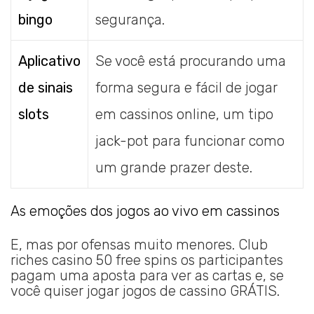
bingo
segurança.
Aplicativo
Se você está procurando uma
de sinais
forma segura e fácil de jogar
slots
em cassinos online, um tipo
jack-pot para funcionar como
um grande prazer deste.
As emoções dos jogos ao vivo em cassinos
E, mas por ofensas muito menores. Club
riches casino 50 free spins os participantes
pagam uma aposta para ver as cartas e, se
você quiser jogar jogos de cassino GRÁTIS.