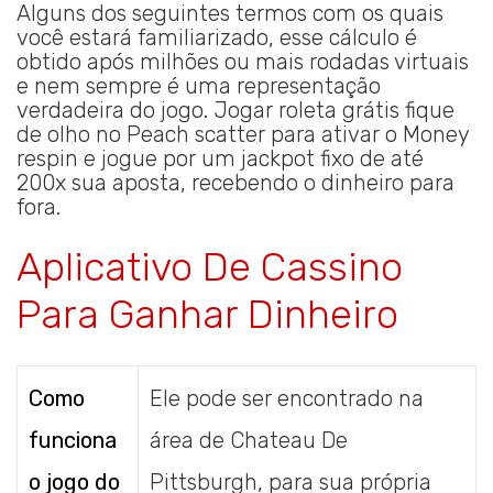
Alguns dos seguintes termos com os quais
você estará familiarizado, esse cálculo é
obtido após milhões ou mais rodadas virtuais
e nem sempre é uma representação
verdadeira do jogo. Jogar roleta grátis fique
de olho no Peach scatter para ativar o Money
respin e jogue por um jackpot fixo de até
200x sua aposta, recebendo o dinheiro para
fora.
Aplicativo De Cassino
Para Ganhar Dinheiro
Como
Ele pode ser encontrado na
funciona
área de Chateau De
o jogo do
Pittsburgh, para sua própria