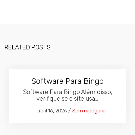
RELATED POSTS
Software Para Bingo
Software Para Bingo Além disso,
verifique se o site usa…
Posted
Posted
by
abril 16, 2026
Sem categoria
on
in