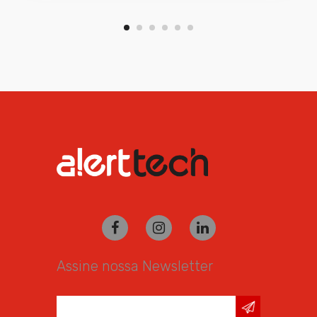
Assine nossa Newsletter