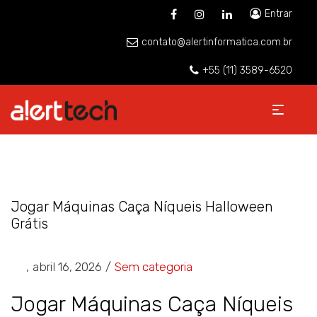
Entrar
contato@alertinformatica.com.br
+55 (11) 3589-6520
Jogar Máquinas Caça Níqueis Halloween
Grátis
Posted
Posted
By
abril 16, 2026
Sem categoria
on
in
Jogar Máquinas Caça Níqueis