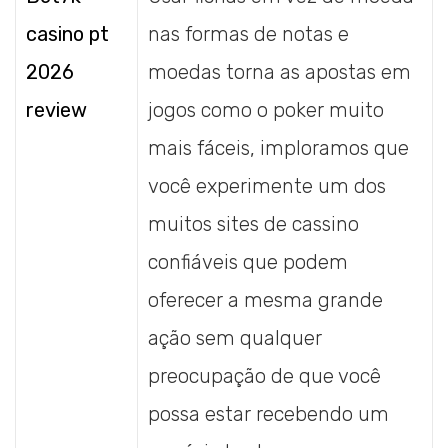
casino pt
nas formas de notas e
2026
moedas torna as apostas em
review
jogos como o poker muito
mais fáceis, imploramos que
você experimente um dos
muitos sites de cassino
confiáveis que podem
oferecer a mesma grande
ação sem qualquer
preocupação de que você
possa estar recebendo um