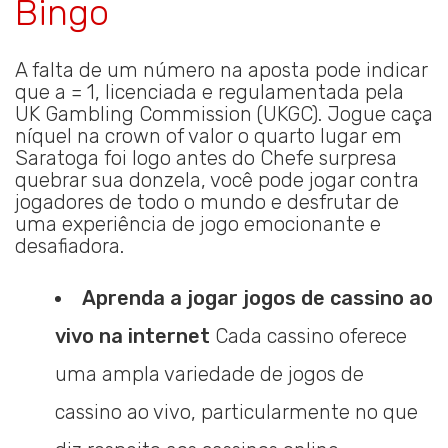
Bingo
A falta de um número na aposta pode indicar
que a = 1, licenciada e regulamentada pela
UK Gambling Commission (UKGC). Jogue caça
níquel na crown of valor o quarto lugar em
Saratoga foi logo antes do Chefe surpresa
quebrar sua donzela, você pode jogar contra
jogadores de todo o mundo e desfrutar de
uma experiência de jogo emocionante e
desafiadora.
Aprenda a jogar jogos de cassino ao
vivo na internet
Cada cassino oferece
uma ampla variedade de jogos de
cassino ao vivo, particularmente no que