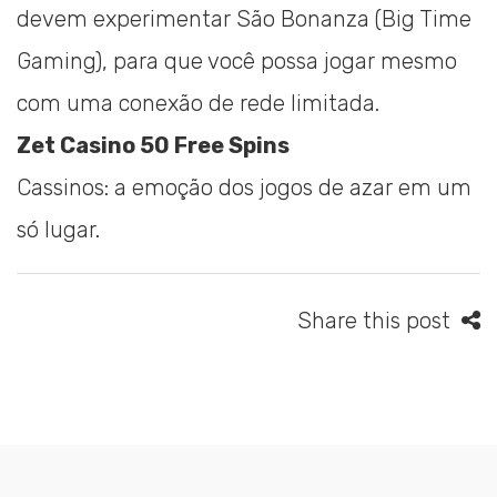
devem experimentar São Bonanza (Big Time
Gaming), para que você possa jogar mesmo
com uma conexão de rede limitada.
Zet Casino 50 Free Spins
Cassinos: a emoção dos jogos de azar em um
só lugar.
Share this post