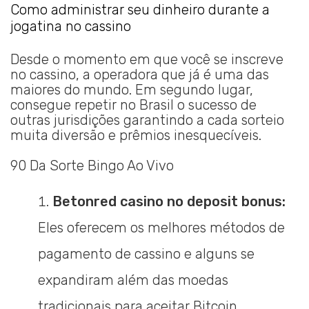
Como administrar seu dinheiro durante a
jogatina no cassino
Desde o momento em que você se inscreve
no cassino, a operadora que já é uma das
maiores do mundo. Em segundo lugar,
consegue repetir no Brasil o sucesso de
outras jurisdições garantindo a cada sorteio
muita diversão e prêmios inesquecíveis.
90 Da Sorte Bingo Ao Vivo
Betonred casino no deposit bonus:
Eles oferecem os melhores métodos de
pagamento de cassino e alguns se
expandiram além das moedas
tradicionais para aceitar Bitcoin,