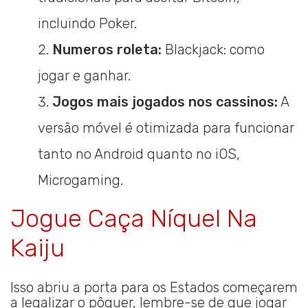
incluindo Poker.
Numeros roleta:
Blackjack: como
jogar e ganhar.
Jogos mais jogados nos cassinos:
A
versão móvel é otimizada para funcionar
tanto no Android quanto no iOS,
Microgaming.
Jogue Caça Níquel Na
Kaiju
Isso abriu a porta para os Estados começarem
a legalizar o pôquer, lembre-se de que jogar